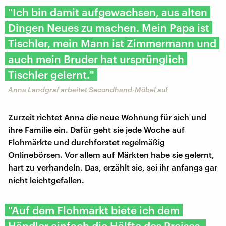
"Ich bin damit aufgewachsen, aus alten
Dingen Neues zu machen. Mein Papa ist
Tischler, mein Mann ist Zimmermann und
auch mein Bruder hat ursprünglich
Tischler gelernt."
Anna Landgraf arbeitet Secondhand-Möbel auf
Zurzeit richtet Anna die neue Wohnung für sich und
ihre Familie ein. Dafür geht sie jede Woche auf
Flohmärkte und durchforstet regelmäßig
Onlinebörsen. Vor allem auf Märkten habe sie gelernt,
hart zu verhandeln. Das, erzählt sie, sei ihr anfangs gar
nicht leichtgefallen.
"Auf dem Flohmarkt biete ich dem
Händler einfach die Hälfte des Preises,