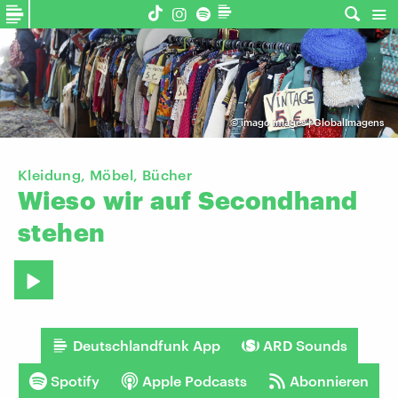
©
imago images | GlobalImagens
Kleidung, Möbel, Bücher
Wieso
wir
auf
Secondhand
stehen
Deutschlandfunk App
ARD Sounds
Spotify
Apple Podcasts
Abonnieren