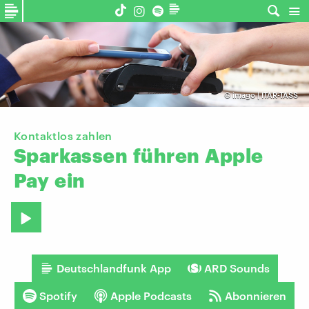
©
imago | ITAR-TASS
Kontaktlos zahlen
Sparkassen
führen
Apple
Pay
ein
Deutschlandfunk App
ARD Sounds
Spotify
Apple Podcasts
Abonnieren