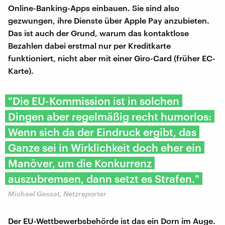
Online-Banking-Apps einbauen. Sie sind also
gezwungen, ihre Dienste über Apple Pay anzubieten.
Das ist auch der Grund, warum das kontaktlose
Bezahlen dabei erstmal nur per Kreditkarte
funktioniert, nicht aber mit einer Giro-Card (früher EC-
Karte).
"Die EU-Kommission ist in solchen
Dingen aber regelmäßig recht humorlos:
Wenn sich da der Eindruck ergibt, das
Ganze sei in Wirklichkeit doch eher ein
Manöver, um die Konkurrenz
auszubremsen, dann setzt es Strafen."
Michael Gessat, Netzreporter
Der EU-Wettbewerbsbehörde ist das ein Dorn im Auge.