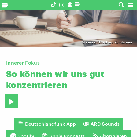
©
Pexels | Tirachard Kumtanom
Innerer Fokus
So
können
wir
uns
gut
konzentrieren
Deutschlandfunk App
ARD Sounds
Spotify
Apple Podcasts
Abonnieren