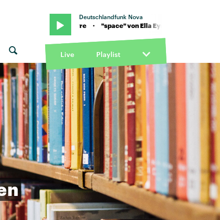
Deutschlandfunk Nova
von Ella Eyre · "space" von Ella Eyre
Live
Playlist
ren