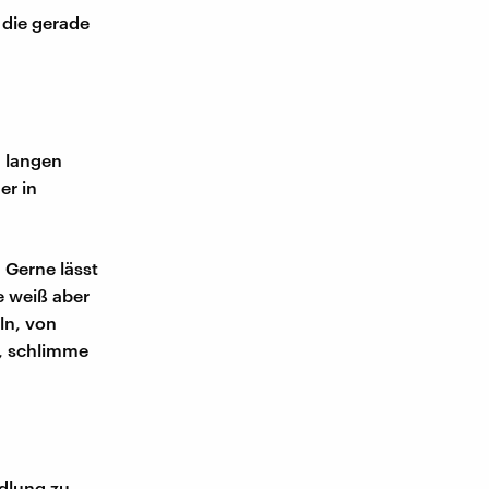
 die gerade
n langen
er in
. Gerne lässt
e weiß aber
ln, von
, schlimme
ndlung zu