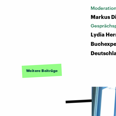
Moderatio
Markus D
Gesprächsp
Lydia Her
Buchexper
Deutschl
Weitere Beiträge