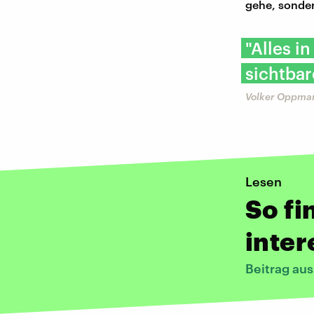
gehe, sonder
"Alles i
sichtbar
Volker Oppma
Lesen
So fi
inter
Beitrag au