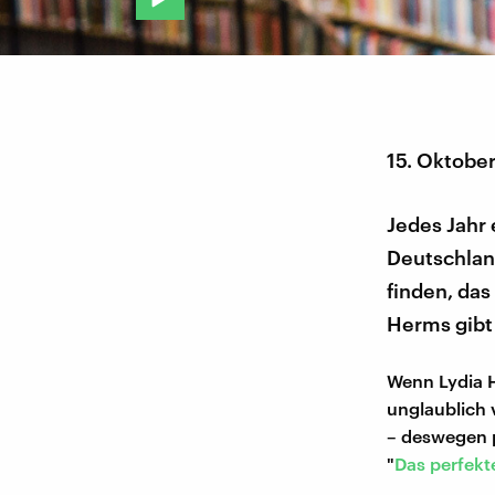
15. Oktobe
Jedes Jahr
Deutschland
finden, da
Herms gibt 
Wenn Lydia H
unglaublich 
– deswegen p
"
Das perfekt