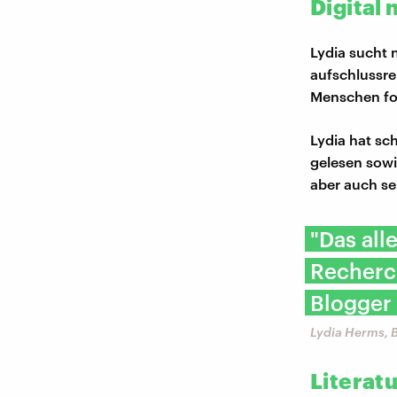
Digital
Lydia sucht 
aufschlussrei
Menschen fol
Lydia hat sc
gelesen sowie
aber auch seh
"Das all
Recherch
Blogger 
Lydia Herms, 
Literat