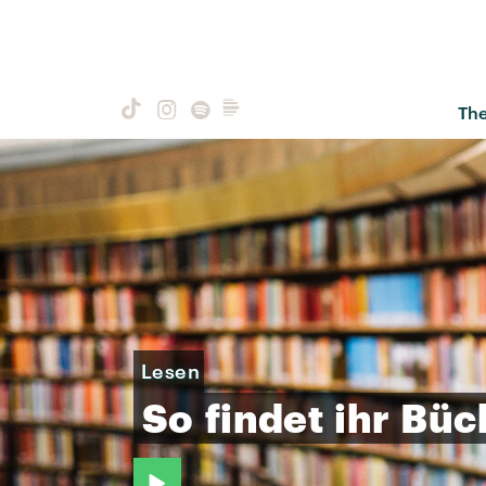
Th
Lesen
So
findet
ihr
Büc