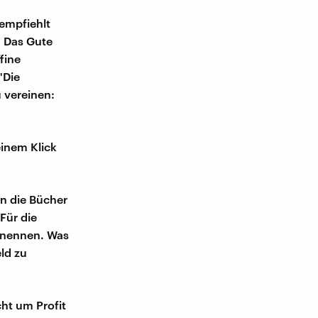
 empfiehlt
. Das Gute
ffine
"Die
 vereinen:
einem Klick
in die Bücher
Für die
" nennen. Was
eld zu
ht um Profit