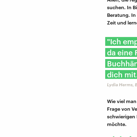
suchen. In Bi
Beratung. In
Zeit und ler
"Ich em
da eine
Buchhän
dich mit
Lydia Herms, 
Wie viel man
Frage von Ve
schwierigen 
möchte.