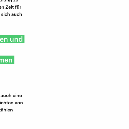
n Zeit für
 sich auch
hen und
hmen
 auch eine
hichten von
zählen