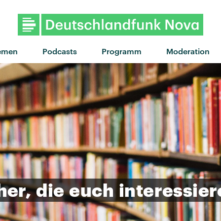
"space" von Ella Eyre · "space" 
emen
Podcasts
Programm
Moderation
her,
die
euch
interessie