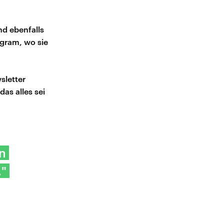
nd ebenfalls
tagram, wo sie
sletter
das alles sei
n
."