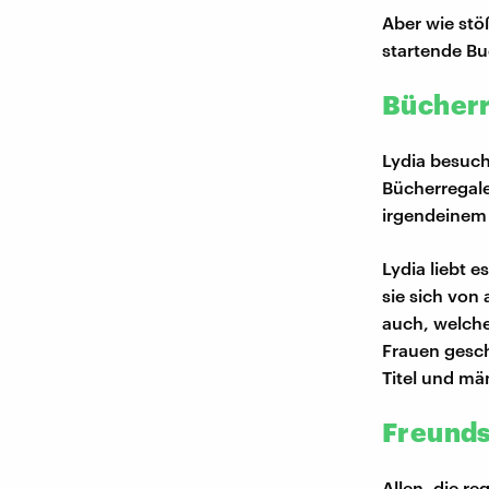
Aber wie stö
startende Bu
Bücherr
Lydia besuch
Bücherregale
irgendeinem 
Lydia liebt e
sie sich von
auch, welche
Frauen gesc
Titel und mä
Freunds
Allen, die r