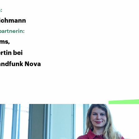
n:
ichmann
artnerin:
ms,
tin bei
andfunk Nova