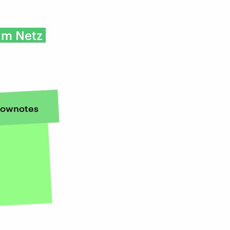
im Netz
ownotes