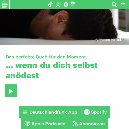
©
Photocase | inkje
Das perfekte Buch für den Moment...
...
wenn
du
dich
selbst
anödest
Deutschlandfunk App
Spotify
Apple Podcasts
Abonnieren