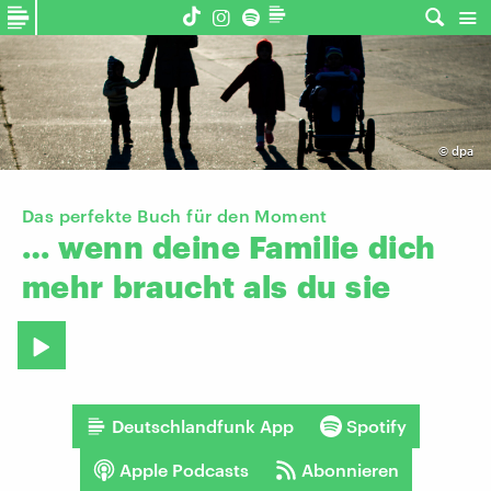
©
dpa
Das perfekte Buch für den Moment
…
wenn
deine
Familie
dich
mehr
braucht
als
du
sie
Deutschlandfunk App
Spotify
Apple Podcasts
Abonnieren