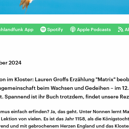
chlandfunk App
Spotify
Apple Podcasts
A
ber 2024
n im Kloster: Lauren Groffs Erzählung "Matrix" beo
ngemeinschaft beim Wachsen und Gedeihen – im 12.
. Spannend ist ihr Buch trotzdem, findet unsere Re
smus einfach erfinden? Ja, das geht. Unter Nonnen lernt Ma
e Lektion von vielen. Es ist das Jahr 1158, als die Königstoch
erend und mit gebrochenem Herzen England und das Kloster