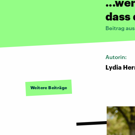
...we
dass 
Beitrag au
Autorin:
Lydia He
Weitere Beiträge