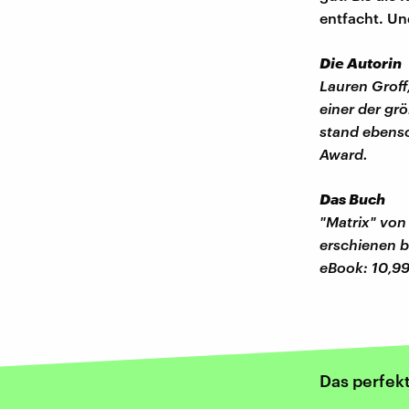
entfacht. Un
Die Autorin
Lauren Groff,
einer der gr
stand ebenso
Award.
Das Buch
"Matrix" von
erschienen b
eBook: 10,99
Das perfek