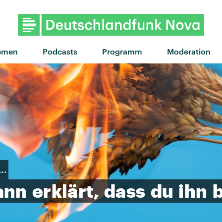
"Beifahrersitz" von Kasi x an
emen
Podcasts
Programm
Moderation
..
ann
erklärt,
dass
du
ihn