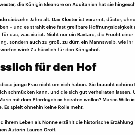
wester, die Königin Eleanore on Aquitanien hat sie hingesch
ade siebzehn Jahre alt. Das Kloster ist verarmt, düster, ohn
en – und es strahlt eine fast greifbare Hoffnungslosigkeit a
für das, was sie ist. Nicht nur ein Bastard, die Frucht einer
ng, sondern auch zu groß, zu dürr, ein Mannsweib, wie ihr 
worfen wird: Zu hässlich für den Königshof.
sslich für den Hof
l diese junge Frau nicht um sich haben. Sie braucht schöne 
ch schmücken kann, und die sich gut verheiraten lassen.
arie mit dem Pferdegebiss heiraten wollen? Maries Wille ist 
. Es spielt ohnehin keine Rolle mehr.
d ihrem Leben als Nonne erzählt die historische Erzählung 
en Autorin Lauren Groff.