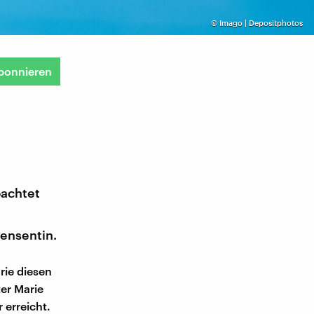
©
Imago | Depositphotos
bonnieren
bachtet
zensentin.
rie diesen
ter Marie
 erreicht.