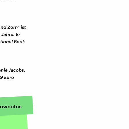
und Zorn" ist
 Jahre. Er
ational Book
anie Jacobs,
99 Euro
ownotes