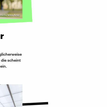
exels/Vera Arsic
r
glicherweise
die scheint
ein.