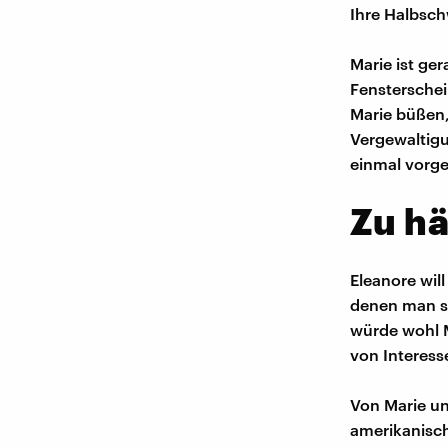
Ihre Halbsch
Marie ist ger
Fensterscheib
Marie büßen, 
Vergewaltigu
einmal vorge
Zu hä
Eleanore wil
denen man si
würde wohl M
von Interesse
Von Marie un
amerikanisch