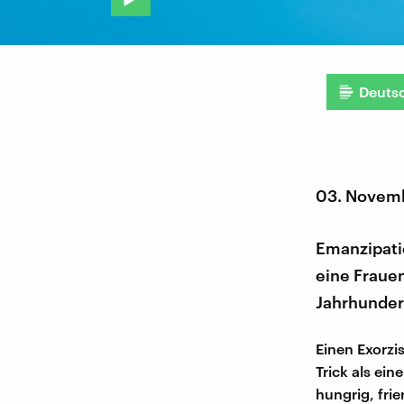
Deuts
03. Novem
Emanzipatio
eine Fraue
Jahrhundert
Einen Exorzi
Trick als ein
hungrig, fri