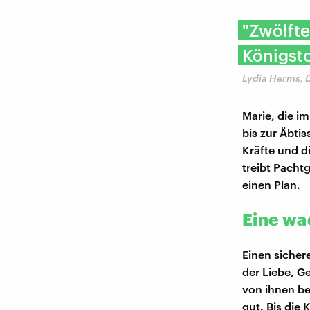
"Zwölfte
Königsto
Lydia Herms, 
Marie, die im
bis zur Äbtis
Kräfte und d
treibt Pachtg
einen Plan.
Eine wa
Einen sicher
der Liebe, G
von ihnen be
gut. Bis die