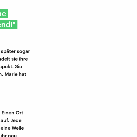
ne
end!"
d später sogar
delt sie ihre
spekt. Sie
n. Marie hat
 Einen Ort
auf. Jede
eine Weile
ihr neu