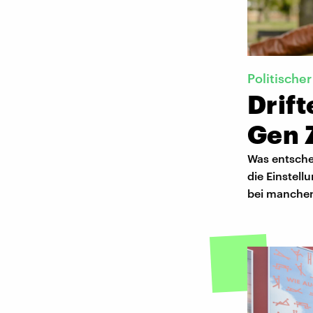
Politische
Drif
Gen 
Was entschei
die Einstel
bei manchen