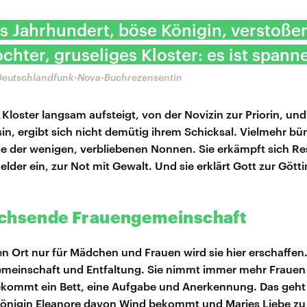
s Jahrhundert, böse Königin, verstoße
chter, gruseliges Kloster: es ist spann
Deutschlandfunk-Nova-Buchrezensentin
 Kloster langsam aufsteigt, von der Novizin zur Priorin, un
sin, ergibt sich nicht demütig ihrem Schicksal. Vielmehr bün
ie der wenigen, verbliebenen Nonnen. Sie erkämpft sich Re
elder ein, zur Not mit Gewalt. Und sie erklärt Gott zur Götti
chsende Frauengemeinschaft
en Ort nur für Mädchen und Frauen wird sie hier erschaffen.
emeinschaft und Entfaltung. Sie nimmt immer mehr Frauen 
kommt ein Bett, eine Aufgabe und Anerkennung. Das geht 
 Königin Eleanore davon Wind bekommt und Maries Liebe zu 