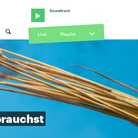
Soundtrack
tonius · "Beifahrersitz" von Kasi x antonius · "Beifahrersitz" von K
Live
Playlist
brauchst