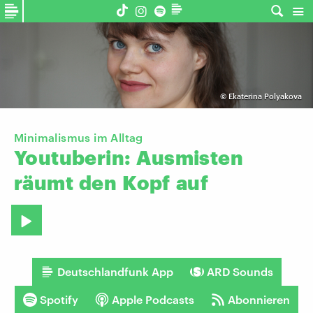
©
Ekaterina Polyakova
Minimalismus im Alltag
Youtuberin:
Ausmisten
räumt
den
Kopf
auf
Deutschlandfunk App
ARD Sounds
Spotify
Apple Podcasts
Abonnieren