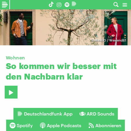
©
IMAGO / Westend61
Wohnen
So
kommen
wir
besser
mit
den
Nachbarn
klar
Deutschlandfunk App
ARD Sounds
Spotify
Apple Podcasts
Abonnieren