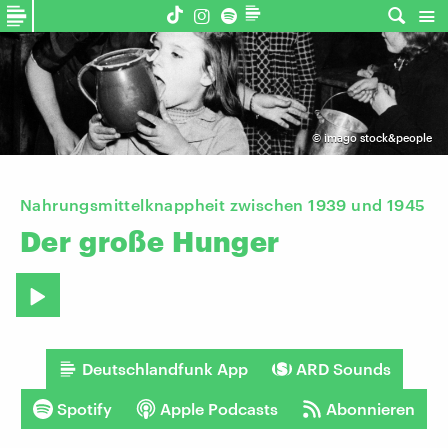
©
imago stock&people
Nahrungsmittelknappheit zwischen 1939 und 1945
Der
große
Hunger
Deutschlandfunk App
ARD Sounds
Spotify
Apple Podcasts
Abonnieren