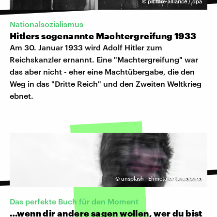
©
picture-alliance / dpa
Nationalsozialismus
Hitlers sogenannte Machtergreifung 1933
Am 30. Januar 1933 wird Adolf Hitler zum
Reichskanzler ernannt. Eine "Machtergreifung" war
das aber nicht - eher eine Machtübergabe, die den
Weg in das "Dritte Reich" und den Zweiten Weltkrieg
ebnet.
©
unsplash | Ehmetalor Unuabona
Das perfekte Buch für den Moment
…wenn dir andere sagen wollen, wer du bist