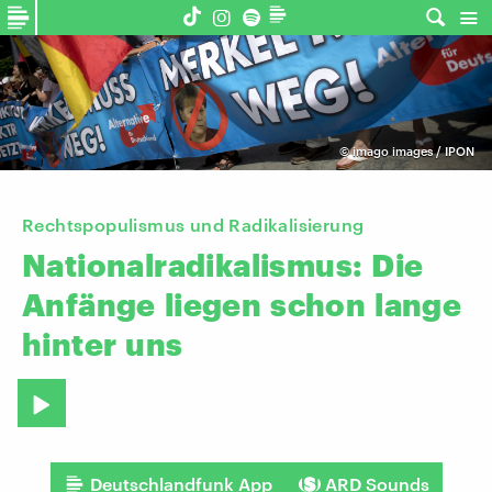
©
imago images / IPON
Rechtspopulismus und Radikalisierung
Nationalradikalismus:
Die
Anfänge
liegen
schon
lange
hinter
uns
Deutschlandfunk App
ARD Sounds