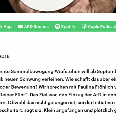
nk App
ARD Sounds
Spotify
Apple Podcas
 2018
nnte Sammelbewegung #Aufstehen will ab Septemb
tik neuen Schwung verleihen. Wie schafft das aber e
der Bewegung? Wir sprechen mit Paulina Fröhlich 
„Kleiner Fünf“. Das Ziel war, den Einzug der AfD in d
rn. Obwohl das nicht gelungen ist, sei die Initiative 
scheitert, sagt sie. Klein angefangen und plötzlich 