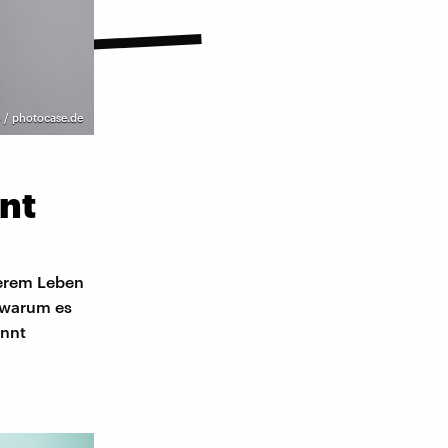
o / photocase.de
nt
serem Leben
, warum es
annt