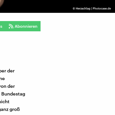
©
Herzschlag | Photocase.de
ts
Abonnieren
er der
ine
von der
en Bundestag
nicht
ganz groß