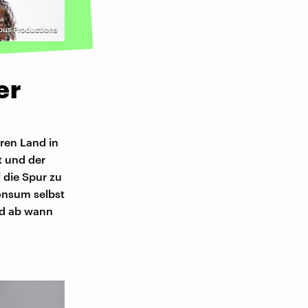
pus Productions
er
ren Land in
t und der
 die Spur zu
onsum selbst
nd ab wann