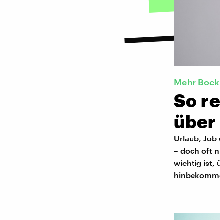
Mehr Bock
So re
über
Urlaub, Job 
– doch oft n
wichtig ist,
hinbekomm