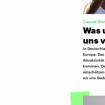
Casual Dri
Was 
uns v
In Deutschl
Europa. Das
Attraktivitä
kommen. Der
einschätzen
wir uns Ged