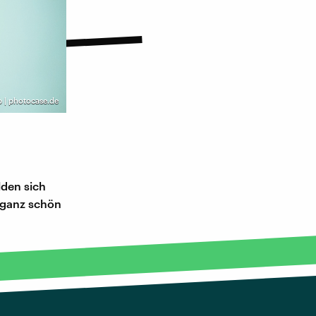
p | photocase.de
lden sich
h ganz schön