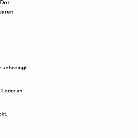
 Der
baren
ir unbedingt
52
oder an
ckt,