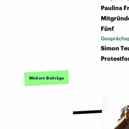
Paulina F
Mitgründe
Fünf
Gesprächsp
Simon Te
Protestfo
Weitere Beiträge