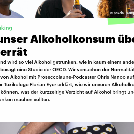
©
pexels I Kam
nking
unser Alkoholkonsum üb
errät
and wird so viel Alkohol getrunken, wie in kaum einem ande
 besagt eine Studie der OECD. Wir versuchen der Normalitä
t von Alkohol mit Proseccolaune-Podcaster Chris Nanoo auf
 Toxikologe Florian Eyer erklärt, wie wir unseren Alkoholk
 können, was der kurzzeitige Verzicht auf Alkohol bringt u
anken machen sollten.