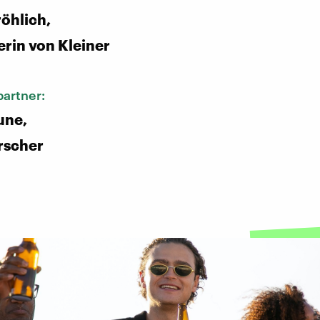
röhlich,
rin von Kleiner
artner:
une,
rscher