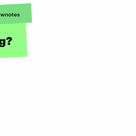
wnotes
g?