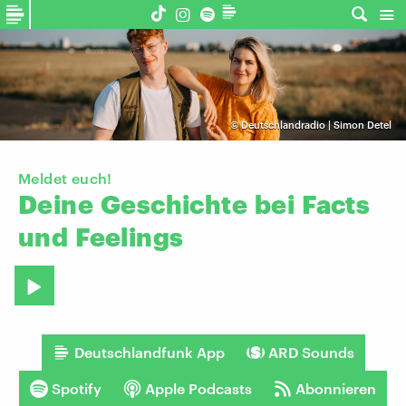
©
Deutschlandradio | Simon Detel
Meldet euch!
Deine
Geschichte
bei
Facts
und
Feelings
Deutschlandfunk App
ARD Sounds
Spotify
Apple Podcasts
Abonnieren