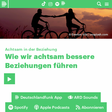
©
Everton Vila | unsplash.com
Achtsam in der Beziehung
Wie
wir
achtsam
bessere
Beziehungen
führen
Deutschlandfunk App
ARD Sounds
Spotify
Apple Podcasts
Abonnieren