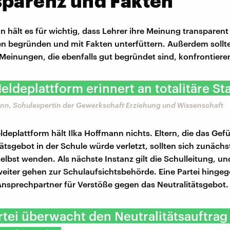
sparenz und Fakten
n hält es für wichtig, dass Lehrer ihre Meinung transparen
en begründen und mit Fakten unterfüttern. Außerdem sollte
Meinungen, die ebenfalls gut begründet sind, konfrontieren
eldeplattform erinnert an totalitäre St
mann, Schulexpertin der Gewerkschaft Erziehung und Wissenschaft
ldeplattform hält Ilka Hoffmann nichts. Eltern, die das Gef
ätsgebot in der Schule würde verletzt, sollten sich zunächs
elbst wenden. Als nächste Instanz gilt die Schulleitung, u
iter gehen zur Schulaufsichtsbehörde. Eine Partei hingeg
Ansprechpartner für Verstöße gegen das Neutralitätsgebot.
rtei überwacht den Neutralitätsauftrag -