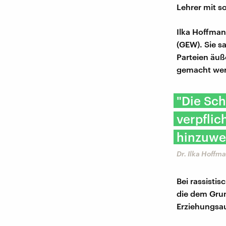
Lehrer mit s
Ilka Hoffman
(GEW). Sie s
Parteien äuß
gemacht we
"Die Sch
verpflic
hinzuwe
Dr. ​Ilka Hoff
Bei rassisti
die dem Grun
Erziehungsa