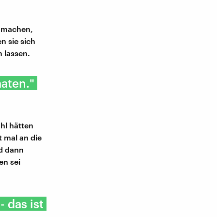
t machen,
n sie sich
 lassen.
aaten."
ühl hätten
t mal an die
nd dann
en sei
 das ist