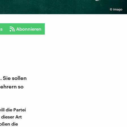
©
imago
ts
Abonnieren
 Sie sollen
Lehrern so
ll die Partei
 dieser Art
oßen die