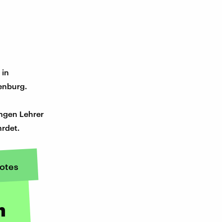
 in
denburg.
ngen Lehrer
hrdet.
otes
n