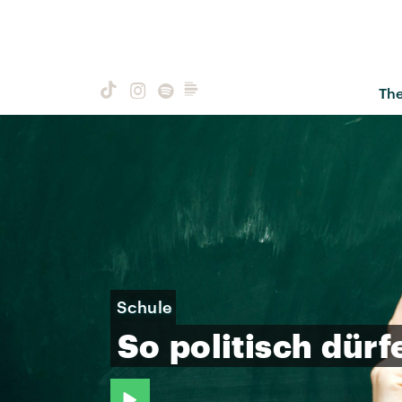
Th
Schule
So
politisch
dürf