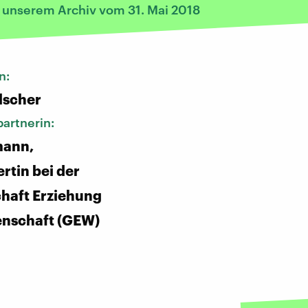
s unserem Archiv vom 31. Mai 2018
n:
lscher
artnerin:
mann,
rtin bei der
haft Erziehung
enschaft (GEW)