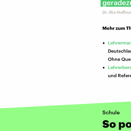
geradez
Dr. ​Ilka Hoff
Mehr zum Th
Lehrerman
Deutschlan
Ohne Quere
Lehrerberu
und Refer
Schule
So po