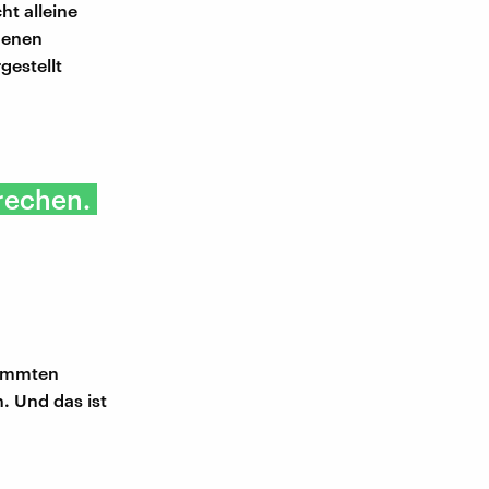
ht alleine
denen
gestellt
rechen.
timmten
. Und das ist