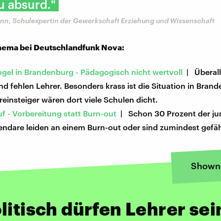
u absurd."
mann, Schulexpertin der Gewerkschaft Erziehung und Wissenschaft
ema bei Deutschlandfunk Nova:
gel in Brandenburg - Pädagogisch nicht wertvoll
| Überall
d fehlen Lehrer. Besonders krass ist die Situation in Bran
insteiger wären dort viele Schulen dicht.
f - Vorbereitung statt Burn-out
| Schon 30 Prozent der ju
endare leiden an einem Burn-out oder sind zumindest gefä
Shown
litisch dürfen Lehrer sei