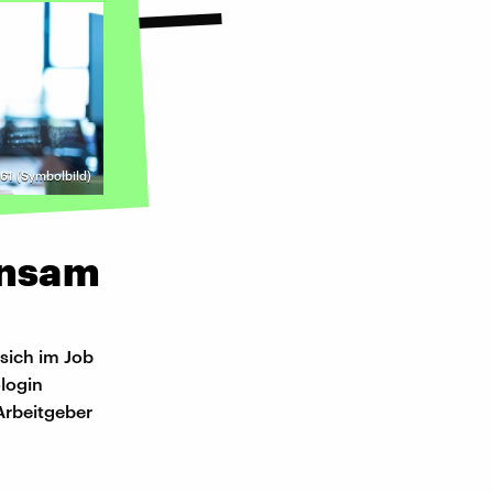
61 (Symbolbild)
insam
 sich im Job
login
Arbeitgeber