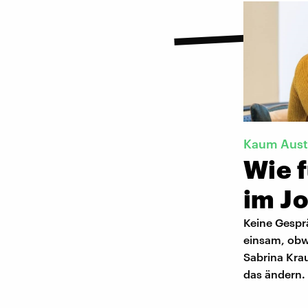
Kaum Austa
Wie 
im J
Keine Gesprä
einsam, obw
Sabrina Krau
das ändern.