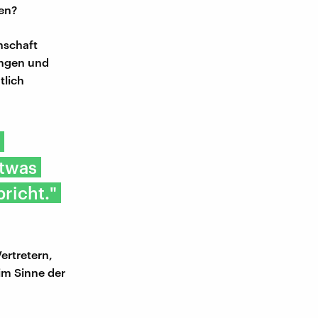
en?
nschaft
ängen und
tlich
etwas
richt."
ertretern,
im Sinne der