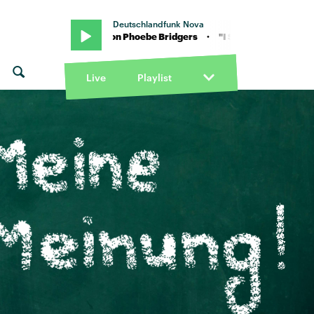
Deutschlandfunk Nova
 "I See You" von Phoebe Bridgers · "I See You" von Phoebe Bridgers
Live
Playlist