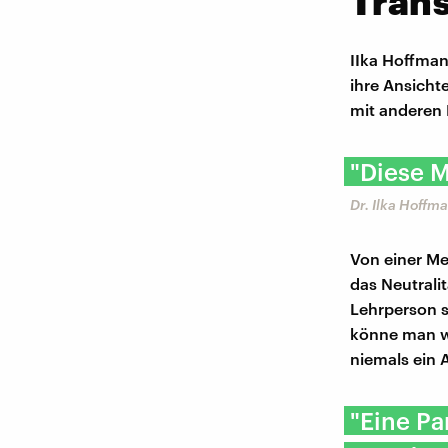
Tran
IIka Hoffman
ihre Ansicht
mit anderen 
"Diese M
Dr. ​Ilka Hoff
Von einer Me
das Neutralit
Lehrperson s
könne man we
niemals ein 
"Eine Pa