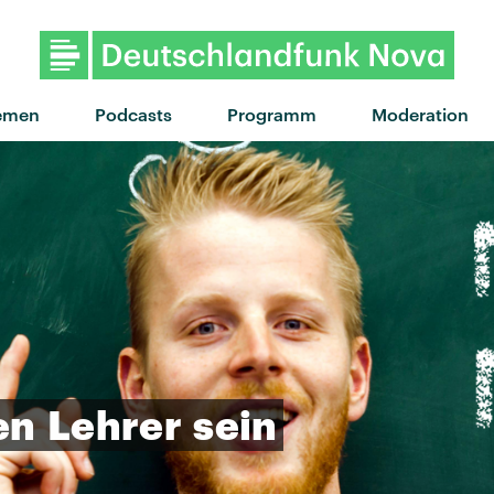
"I See You" von Phoebe Bridgers ·
emen
Podcasts
Programm
Moderation
en
Lehrer
sein