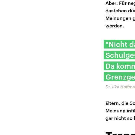
Aber: Für neg
dastehen dür
Meinungen gi
werden.
"Nicht d
Schulge
Da komm
Grenzge
Dr. ​Ilka Hoff
Eltern, die 
Meinung infi
gar nicht so 