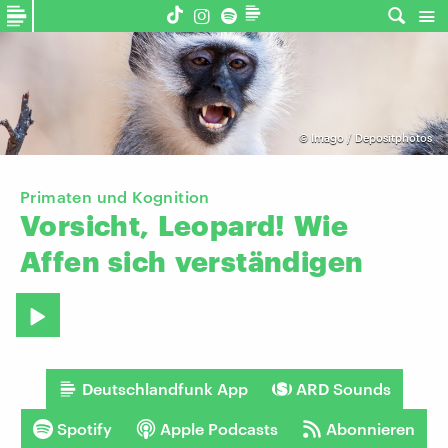
©
Imago / Depositphotos
Primaten und Kognition
Vorsicht,
Leopard!
Wie
Affen
sich
verständigen
Deutschlandfunk App
ARD Sounds
Spotify
Apple Podcasts
Abonnieren