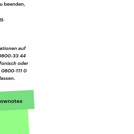
zu beenden,
g.
ationen auf
e 0800-33 44
efonisch oder
 0800-111 0
lassen.
ownotes