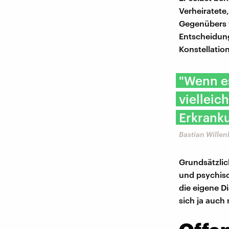
Verheiratete
Gegenübers wi
Entscheidung
Konstellation
"Wenn es
vielleic
Erkranku
Bastian Willen
Grundsätzlic
und psychisc
die eigene D
sich ja auch