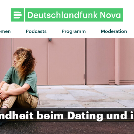
"Daydreaming" von Young Franco & 
emen
Podcasts
Programm
Moderation
ndheit
beim
Dating
und