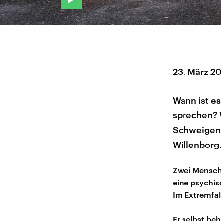
23. März 2
Wann ist es
sprechen? 
Schweigen g
Willenborg
Zwei Mensche
eine psychis
Im Extremfal
Er selbst be