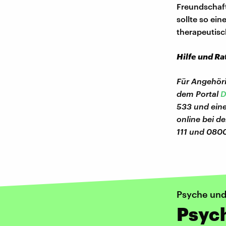
Freundschaf
sollte so ein
therapeutisc
Hilfe und Rat
Für Angehöri
dem Portal
D
533 und ein
online bei d
111 und 0800
Psyche und
Psyc