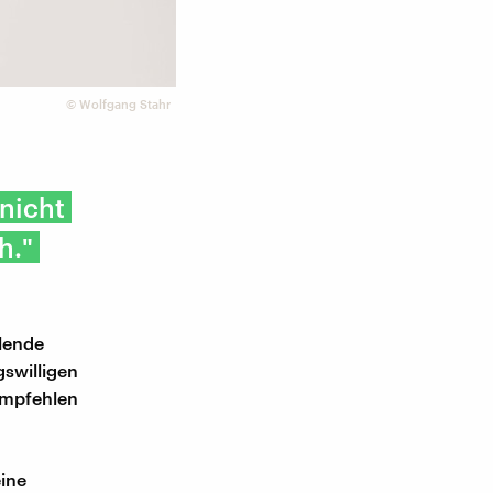
©
Wolfgang Stahr
nicht
h."
hlende
swilligen
empfehlen
eine