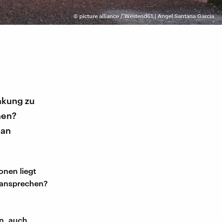
©
picture alliance / Westend61 | Angel Santana Garcia
nkung zu
nen?
ian
onen liegt
s ansprechen?
en, auch