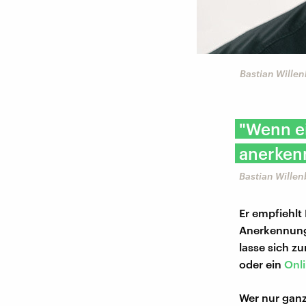
Bastian Willen
"Wenn e
anerkenn
Bastian Willen
Er empfiehlt 
Anerkennung 
lasse sich 
oder ein
Onli
Wer nur ganz