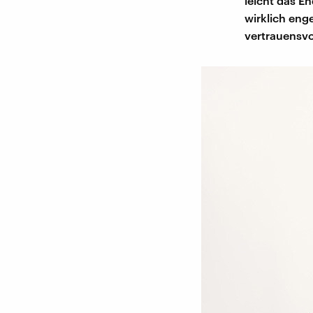
leicht das E
wirklich eng
vertrauensvo