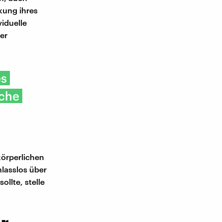
kung ihres
viduelle
er
es
sche
körperlichen
lasslos über
llte, stelle