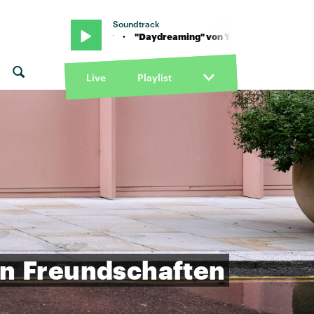
Soundtrack
Franc Moody · "Daydreaming" von Young Franco & Franc Moody · 
Live
Playlist
in
Freundschaften