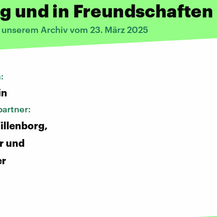
g und in Freundschaften
s unserem Archiv vom 23. März 2025
n:
in
artner:
illenborg,
r und
er