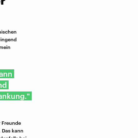
er
chischen
wingend
emein
Dann
nd
rankung."
r Freunde
. Das kann