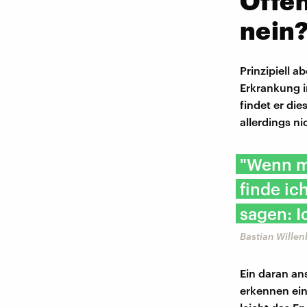
Offen
nein
Prinzipiell 
Erkrankung 
findet er di
allerdings ni
"Wenn ma
finde ic
sagen: I
Bastian Willen
Ein daran an
erkennen ein