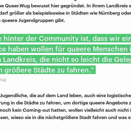
 Queer.Wug bewusst hier gegründet. In ihrem Landkreis 
darf größer als beispielsweise in Städten wie Nürnberg od
s queere Jugendgruppen gibt.
e hinter der Community ist, dass wir ei
ce haben wollen für queere Menschen 
Landkreis, die nicht so leicht die Gel
n größere Städte zu fahren."
Wug
r Jugendliche, die auf dem Land leben, auch eine logistische
ung in die Städte zu fahren, um dortige queere Angebote 
noch kein Coming-out hatten, wollen vielleicht auch nicht i
sen, wieso sie in die nächstgrößere Stadt fahren und was s