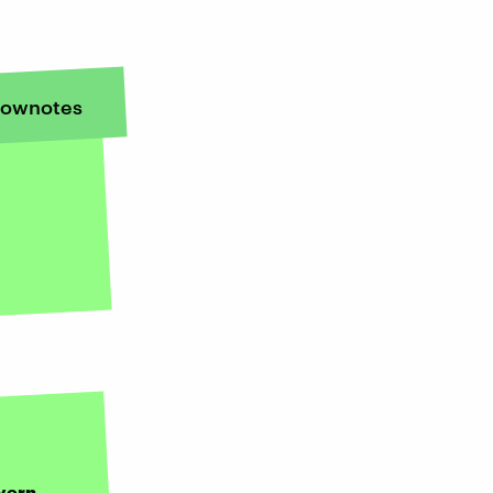
ownotes
yern