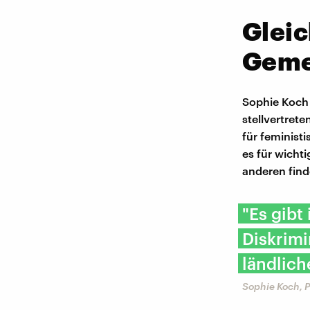
Gleic
Geme
Sophie Koch 
stellvertret
für feminist
es für wicht
anderen finde
"Es gibt
Diskrim
ländlic
Sophie Koch, 