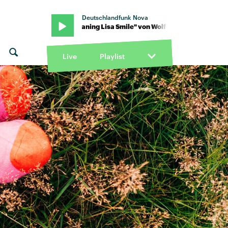
Deutschlandfunk Nova
lice · "Moaning Lisa Smile" von Wolf Alice · "Moaning Lisa Smile" v
Live
Playlist