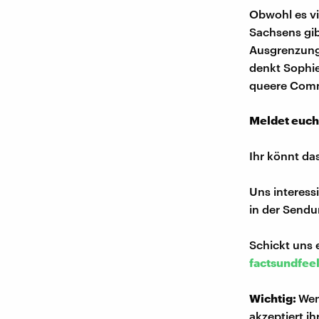
Obwohl es vi
Sachsens gib
Ausgrenzung 
denkt Sophie
queere Comm
Meldet euch
Ihr könnt da
Uns interess
in der Sendu
Schickt uns 
factsundfee
Wichtig:
Wen
akzeptiert i