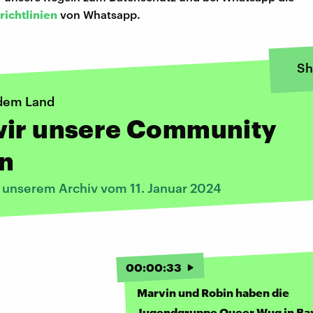
richtlinien
von Whatsapp.
Sh
dem Land
wir unsere Community
en
s unserem Archiv vom 11. Januar 2024
00
:
00
:
33
Marvin und Robin haben die
Jugendgruppe Queer.Wug in Ba