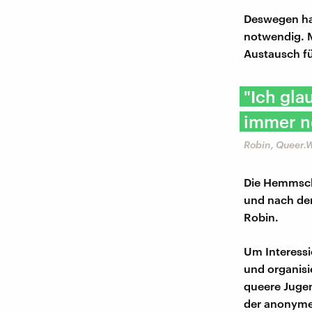
Deswegen ha
notwendig. M
Austausch fü
"Ich gla
immer no
Robin, Queer.
Die Hemmschw
und nach dem
Robin.
Um Interessie
und organisi
queere Jugen
der anonyme