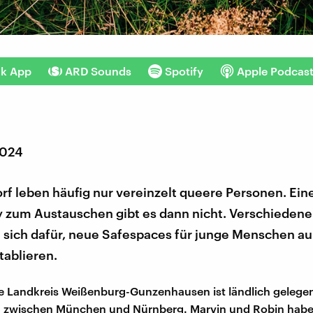
nk App
ARD Sounds
Spotify
Apple Podcas
2024
f leben häufig nur vereinzelt queere Personen. Ein
zum Austauschen gibt es dann nicht. Verschiedene I
 sich dafür, neue Safespaces für junge Menschen au
tablieren.
e Landkreis Weißenburg-Gunzenhausen ist ländlich gelege
ch zwischen München und Nürnberg. Marvin und Robin habe