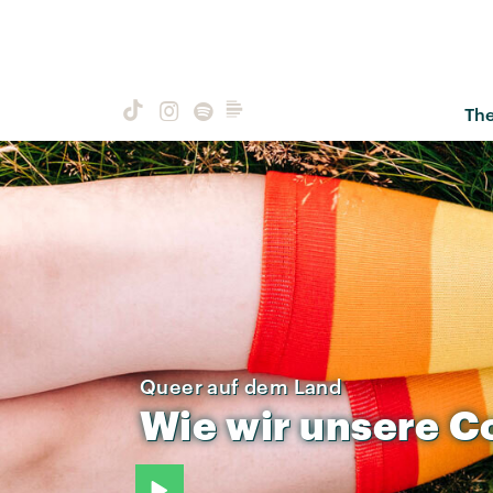
Th
Queer auf dem Land
Wie
wir
unsere
C