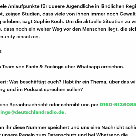
ele Anlaufpunkte für queere Jugendliche in ländlichen Reg
t, zeigen Studien, dass viele von ihnen immer noch Gewal
erleben, sagt Sophie Koch. Um die aktuelle Situation zu v
, dass noch ein weiter Weg vor den Menschen liegt, die sich
unity einsetzen.
!
s Team von Facts & Feelings über Whatsapp erreichen.
iert: Was beschäftigt euch? Habt ihr ein Thema, über das w
ng und im Podcast sprechen sollen?
eine Sprachnachricht oder schreibt uns per
0160-913608
lings@deutschlandradio.de
.
n ihr diese Nummer speichert und uns eine Nachricht schi
hr unsere Regeln zum Datenschutz und bei Whatsapp die