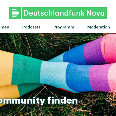
"Moaning Lisa Smile" von Wolf A
emen
Podcasts
Programm
Moderation
ommunity
finden