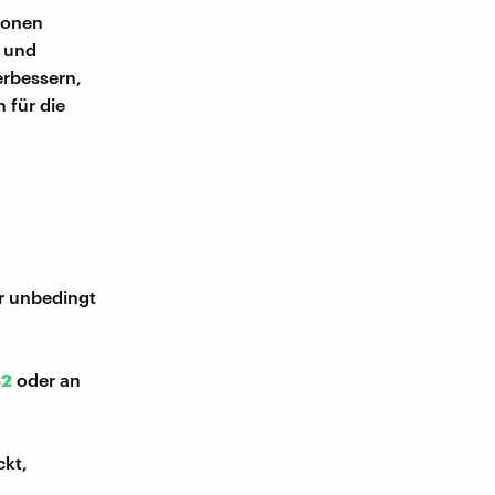
ionen
t und
erbessern,
 für die
ir unbedingt
52
oder an
ckt,