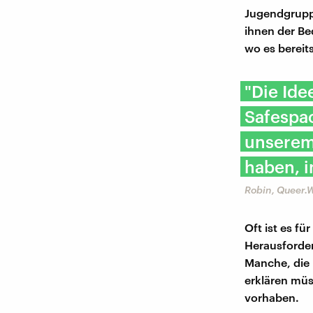
Jugendgruppe
ihnen der Be
wo es bereit
"Die Ide
Safespa
unserem 
haben, i
Robin, Queer.
Oft ist es fü
Herausforder
Manche, die 
erklären müs
vorhaben.