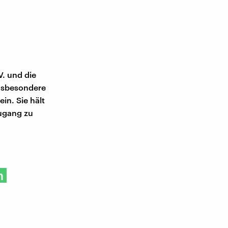
. und die
insbesondere
in. Sie hält
Zugang zu
m