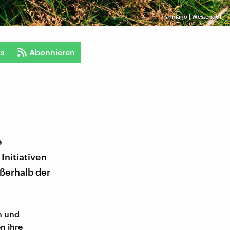
©
imago | Westend61
ts
Abonnieren
e
nitiativen
ßerhalb der
n und
n ihre