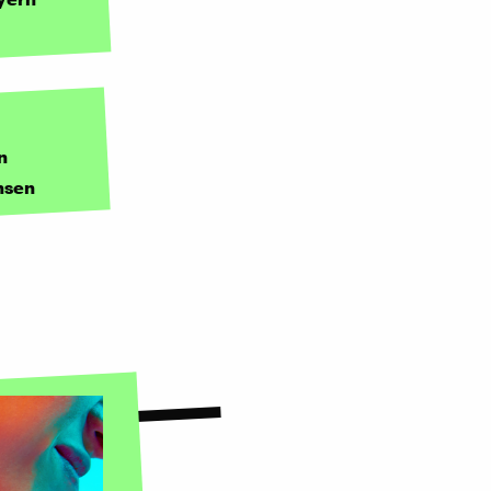
n
hsen