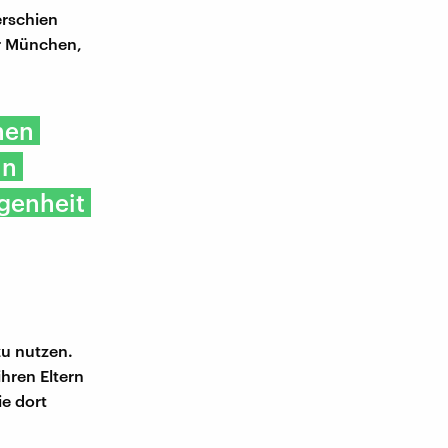
erschien
er München,
nen
in
egenheit
zu nutzen.
hren Eltern
ie dort