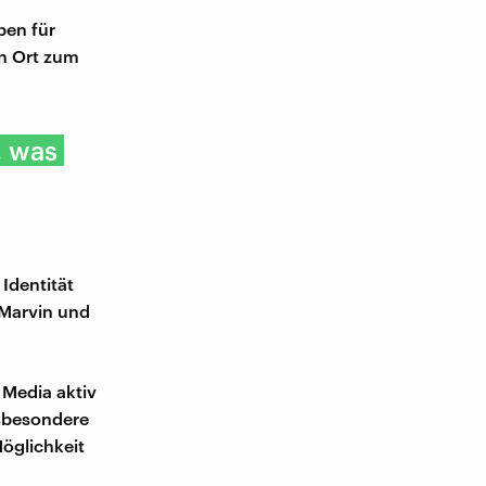
pen für
en Ort zum
, was
Identität
 Marvin und
 Media aktiv
nsbesondere
Möglichkeit