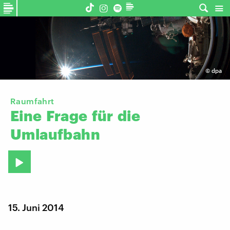
©
dpa
Raumfahrt
Eine
Frage
für
die
Umlaufbahn
15. Juni 2014