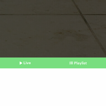
Live
Playlist
©
picture alliance / photothek.de | Florian Gaertner
Shownotes