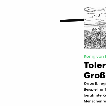
König von 
Toler
Groß
Kyros II. re
Beispiel fü
berühmte Kyr
Menschenrec