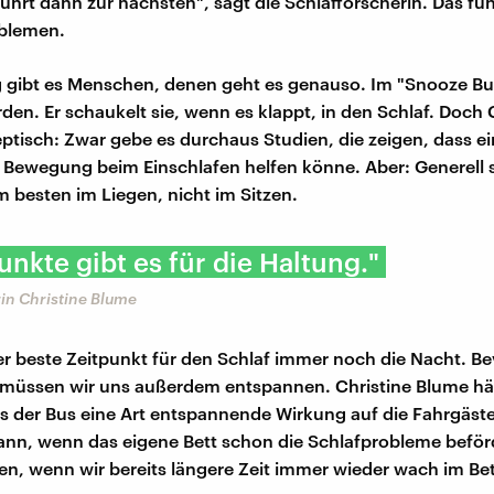
führt dann zur nächsten", sagt die Schlafforscherin. Das füh
oblemen.
gibt es Menschen, denen geht es genauso. Im "Snooze Bus
den. Er schaukelt sie, wenn es klappt, in den Schlaf. Doch 
eptisch: Zwar gebe es durchaus Studien, die zeigen, dass e
Bewegung beim Einschlafen helfen könne. Aber: Generell s
besten im Liegen, nicht im Sitzen.
nkte gibt es für die Haltung."
in Christine Blume
r beste Zeitpunkt für den Schlaf immer noch die Nacht. Be
 müssen wir uns außerdem entspannen. Christine Blume häl
s der Bus eine Art entspannende Wirkung auf die Fahrgäste
nn, wenn das eigene Bett schon die Schlafprobleme beför
en, wenn wir bereits längere Zeit immer wieder wach im Be