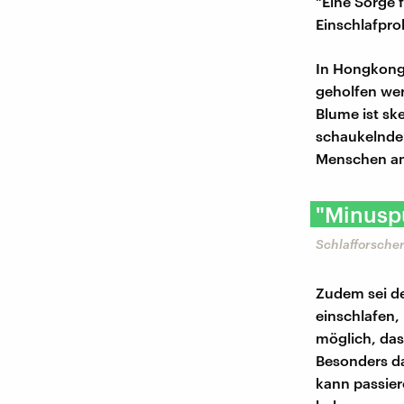
"Eine Sorge 
Einschlafpr
In Hongkong 
geholfen wer
Blume ist sk
schaukelnde 
Menschen am 
"Minuspu
Schlafforscher
Zudem sei de
einschlafen,
möglich, das
Besonders da
kann passier