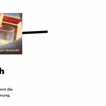
ges | Westend61
ch
nnt die
dnung,