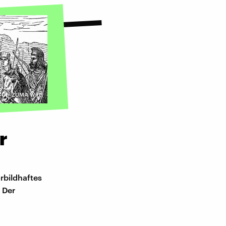
O / ZUMA Wire
r
orbildhaftes
 Der