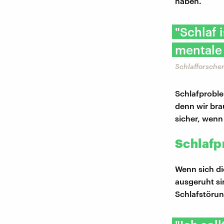
haben.
"Schlaf 
mentale
Schlafforscher
Schlafproblem
denn wir bra
sicher, wenn
Schlafp
Wenn sich di
ausgeruht si
Schlafstörung