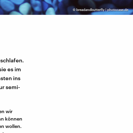
©
breadandbutterfly | photocase.de
schlafen.
sie es im
sten ins
ur semi-
en wir
ann können
en wollen.