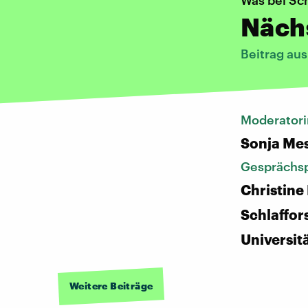
Was bei Sc
Nächs
Beitrag au
Moderatori
Sonja Me
Gesprächsp
Christine
Schlaffor
Universit
Weitere Beiträge