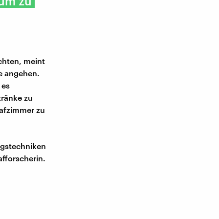
 um zu
chten, meint
me angehen.
 es
tränke zu
lafzimmer zu
ngstechniken
afforscherin.