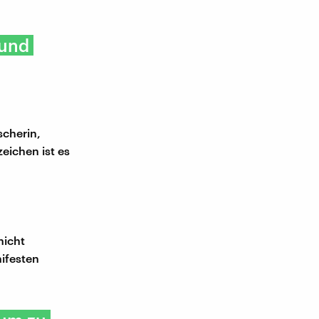
 und
scherin,
eichen ist es
nicht
nifesten