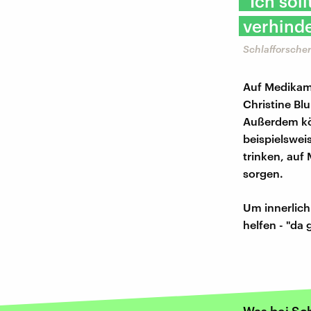
"Ich sol
verhinde
Schlafforscher
Auf Medikame
Christine Bl
Außerdem kön
beispielswei
trinken, auf
sorgen.
Um innerlic
helfen - "da 