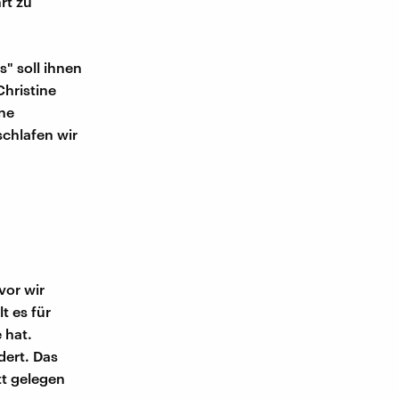
rt zu
" soll ihnen
Christine
ine
chlafen wir
vor wir
t es für
 hat.
dert. Das
tt gelegen