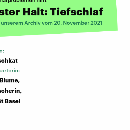
hlafproblemen hilft
ter Halt: Tiefschlaf
s unserem Archiv vom 20. November 2021
n:
schkat
arterin:
 Blume,
scherin,
ät Basel