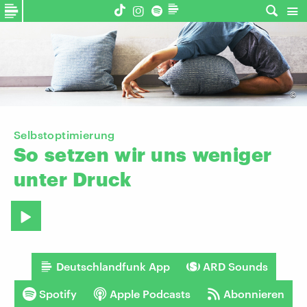
©
Selbstoptimierung
So
setzen
wir
uns
weniger
unter
Druck
Deutschlandfunk App
ARD Sounds
Spotify
Apple Podcasts
Abonnieren