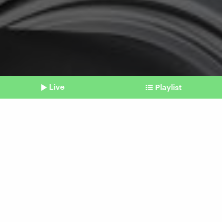
Live
Playlist
©
picture alliance / Zoonar | Cigdem Simsek
Shownotes
Smart Meter
Warum wir nicht längst alle
schlau Strom nutzen