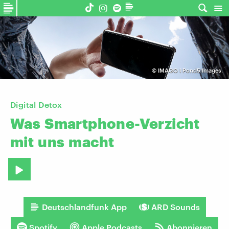
©
IMAGO I Pond5 Images
Digital Detox
Was
Smartphone-Verzicht
mit
uns
macht
Deutschlandfunk App
ARD Sounds
Spotify
Apple Podcasts
Abonnieren