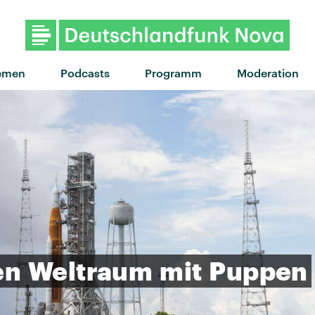
emen
Podcasts
Programm
Moderation
en
Weltraum
mit
Puppen