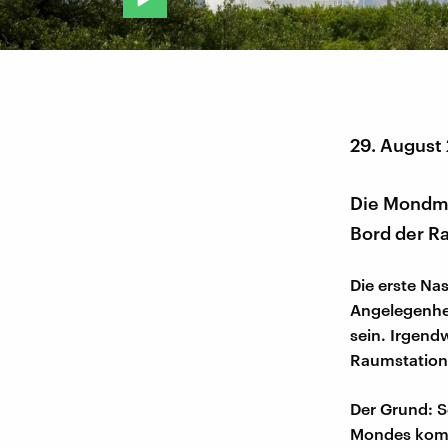
29. August
Die Mondmi
Bord der R
Die erste Na
Angelegenhei
sein. Irgen
Raumstation 
Der Grund: S
Mondes komm