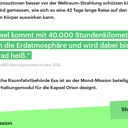
ronautinnen besser vor der Weltraum-Strahlung schützen 
d gemessen, wie sich so eine 42 Tage lange Reise auf den
n Körper auswirken kann.
psel kommt mit 40.000 Stundenkilome
n die Erdatmosphäre und wird dabei bi
ad heiß."
, ARD-Korrespondent in den USA
che Raumfahrtbehörde Esa ist an der Mond-Mission beteiligt
haltungsmodul für die Kapsel Orion designt.
Sh
ssion