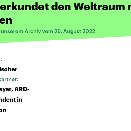
 erkundet den Weltraum 
en
s unserem Archiv vom 29. August 2022
n:
lscher
artner:
ayer, ARD-
ndent in
on