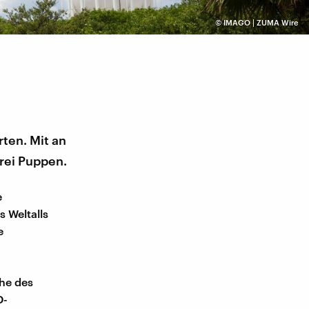
©
IMAGO | ZUMA Wire
ten. Mit an
rei Puppen.
e
s Weltalls
e
che des
D-