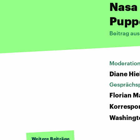
Nasa
Pupp
Beitrag au
Moderatio
Diane Hie
Gesprächsp
Florian M
Korrespo
Washingt
Weitere Beiträge