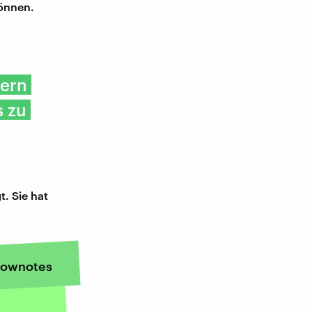
können.
tern
s zu
. Sie hat
ownotes