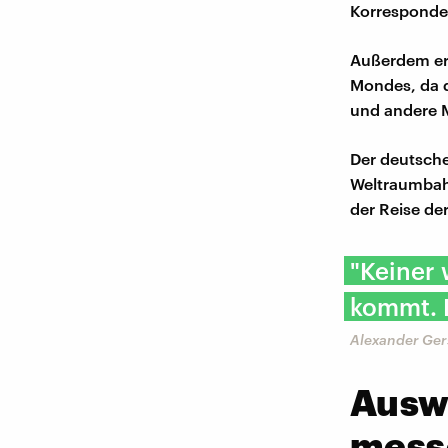
Korresponden
Außerdem erh
Mondes, da d
und andere M
Der deutsche
Weltraumbahn
der Reise de
"Keiner 
kommt. D
Alexander Ger
Ausw
mess