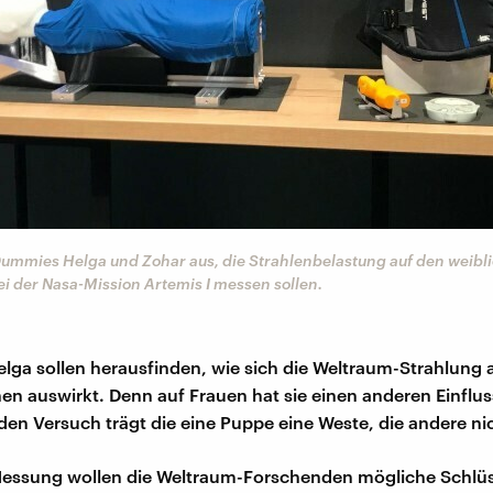
Dummies Helga und Zohar aus, die Strahlenbelastung auf den weibl
i der Nasa-Mission Artemis I messen sollen.
lga sollen herausfinden, wie sich die Weltraum-Strahlung 
en auswirkt. Denn auf Frauen hat sie einen anderen Einfluss
den Versuch trägt die eine Puppe eine Weste, die andere ni
Messung wollen die Weltraum-Forschenden mögliche Schlüs