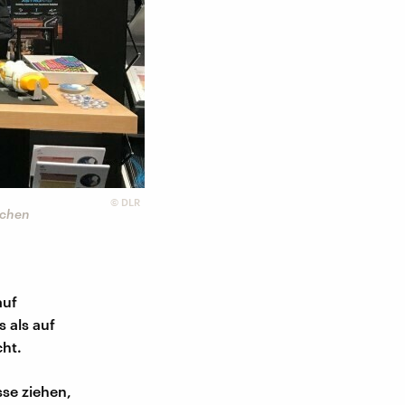
©
DLR
ichen
auf
 als auf
cht.
se ziehen,