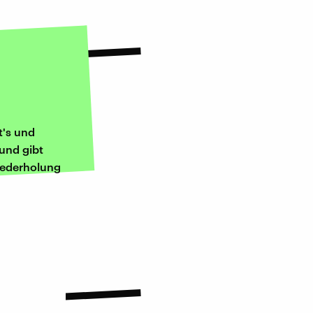
t's und
 und gibt
iederholung