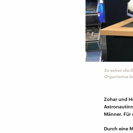
So sehen die 
Organismus be
Zohar und He
Astronautinn
Männer. Für 
Durch eine 