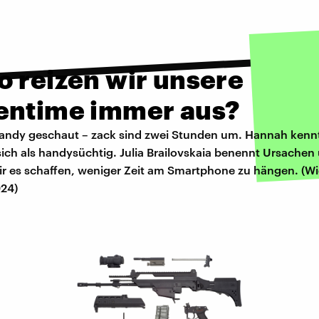
o reizen wir unsere
entime immer aus?
Handy geschaut – zack sind zwei Stunden um. Hannah kenn
ich als handysüchtig. Julia Brailovskaia benennt Ursachen
wir es schaffen, weniger Zeit am Smartphone zu hängen. (W
024)