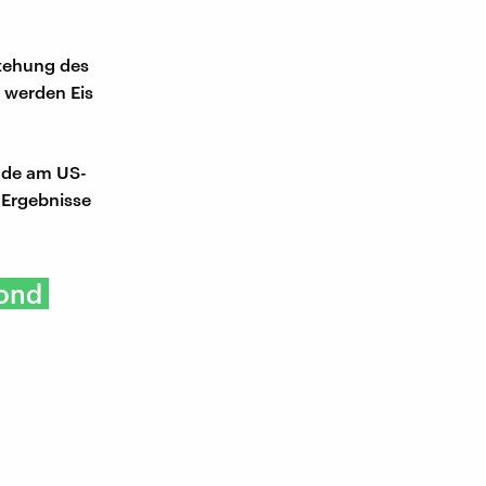
stehung des
 werden Eis
ade am US-
 Ergebnisse
Mond