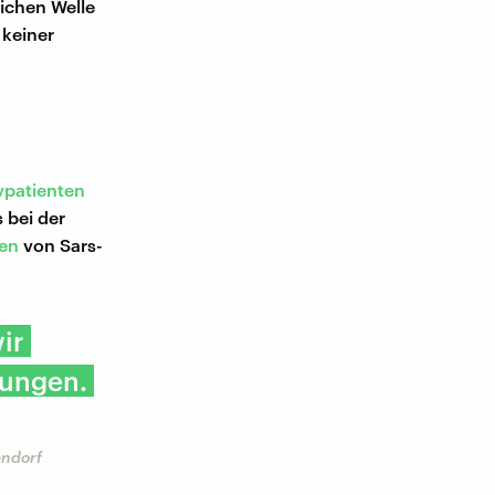
ichen Welle
 keiner
vpatienten
 bei der
en
von Sars-
ir
hungen.
endorf