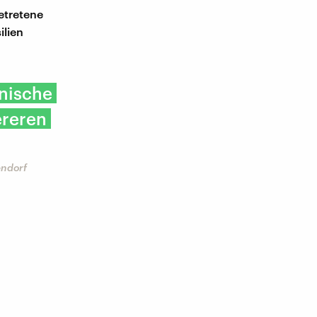
getretene
ilien
anische
ereren
endorf