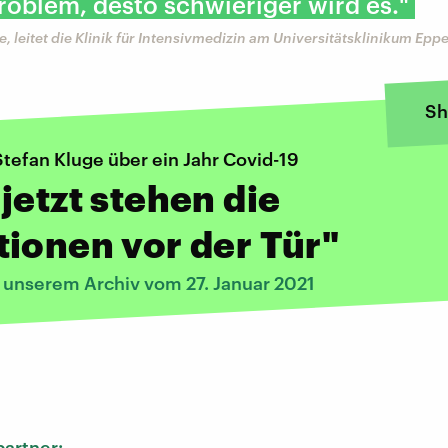
Problem, desto schwieriger wird es."
e, leitet die Klinik für Intensivmedizin am Universitätsklinikum Epp
Sh
tefan Kluge über ein Jahr Covid-19
jetzt stehen die
ionen vor der Tür"
s unserem Archiv vom 27. Januar 2021
:
artner: