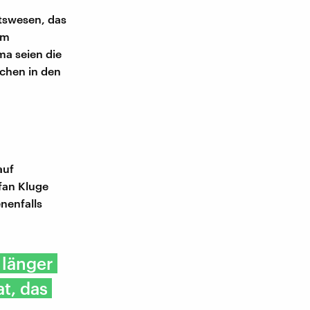
tswesen, das
im
ma seien die
chen in den
auf
fan Kluge
nenfalls
 länger
at, das