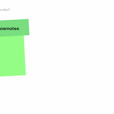
endorf
ownotes