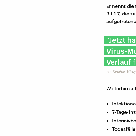
Er nennt die
B.1.1.7, die 
aufgetretene
"Jetzt h
Virus-M
Verlauf f
Stefan Klug
Weiterhin so
Infektion
7-Tage-In
Intensivb
Todesfälle