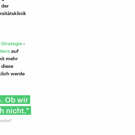
 der
sitätsklinik
-Strategie
-
idenz
auf
mit mehr
s diese
klich werde
. Ob wir
h nicht."
endorf