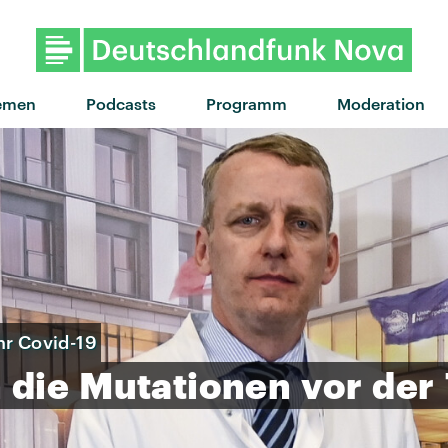
emen
Podcasts
Programm
Moderation
hr Covid-19
n
die
Mutationen
vor
der