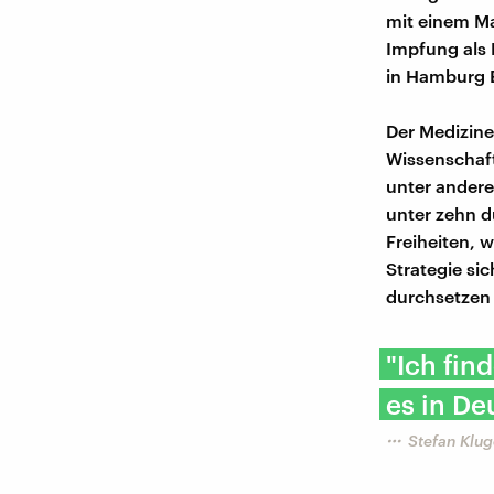
mit einem Ma
Impfung als 
in Hamburg 
Der Medizine
Wissenschaf
unter andere
unter zehn d
Freiheiten, w
Strategie si
durchsetzen 
"Ich fin
es in De
Stefan Klug