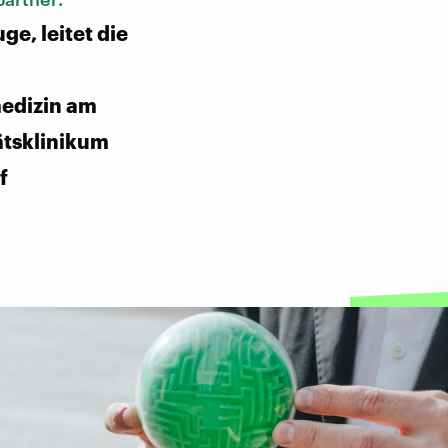
ge, leitet die
edizin am
ätsklinikum
f