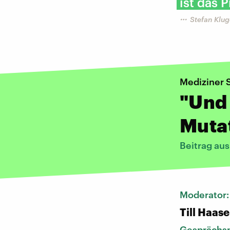
ist das 
Stefan Klug
Mediziner S
"Und 
Mutat
Beitrag au
Moderator
Till Haase
Gesprächsp