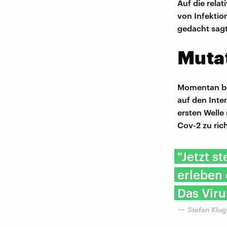
Auf die rela
von Infektion
gedacht sagt,
Muta
Momentan be
auf den Inten
ersten Welle
Cov-2 zu ric
"Jetzt s
erleben
Das Viru
Stefan Klug