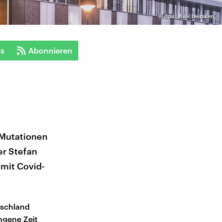
©
dpa | Axel Heimken
ts
Abonnieren
t Mutationen
er Stefan
 mit Covid-
tschland
ngene Zeit