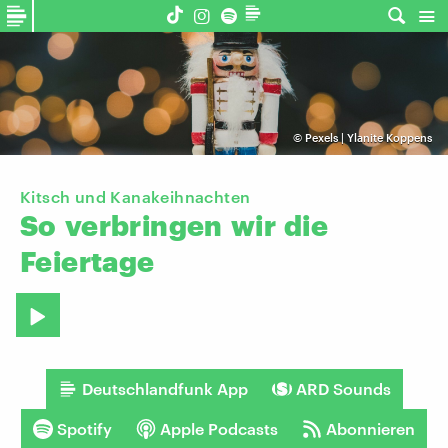
©
Pexels | Ylanite Koppens
Kitsch und Kanakeihnachten
So
verbringen
wir
die
Feiertage
Deutschlandfunk App
ARD Sounds
Spotify
Apple Podcasts
Abonnieren