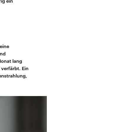
ig ein
eine
und
Monat lang
verfärbt. Ein
enstrahlung,