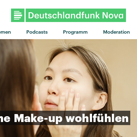
"Das perfekte Problem" von Error 
emen
Podcasts
Programm
Moderation
ne
Make-up
wohlfühlen