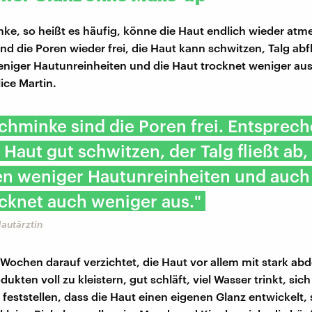
e, so heißt es häufig, könne die Haut endlich wieder atm
nd die Poren wieder frei, die Haut kann schwitzen, Talg abf
niger Hautunreinheiten und die Haut trocknet weniger aus,
ice Martin.
hminke sind die Poren frei. Entsprec
 Haut gut schwitzen, der Talg fließt ab,
en weniger Hautunreinheiten und auch
cknet auch weniger aus."
Hautärztin
 Wochen darauf verzichtet, die Haut vor allem mit stark a
kten voll zu kleistern, gut schläft, viel Wasser trinkt, sic
 feststellen, dass die Haut einen eigenen Glanz entwickelt, 