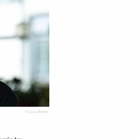
©
Lucy Binder