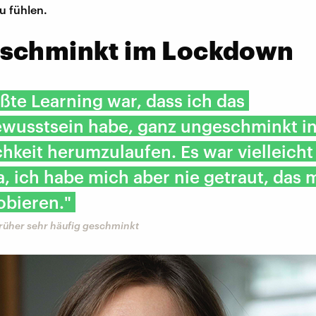
u fühlen.
schminkt im Lockdown
ßte Learning war, dass ich das
ewusstsein habe, ganz ungeschminkt in
chkeit herumzulaufen. Es war vielleicht
, ich habe mich aber nie getraut, das 
obieren."
früher sehr häufig geschminkt