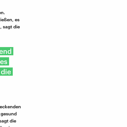
en.
ließen, es
 sagt die
hend
 es
 die
bdeckenden
h gesund
sagt die