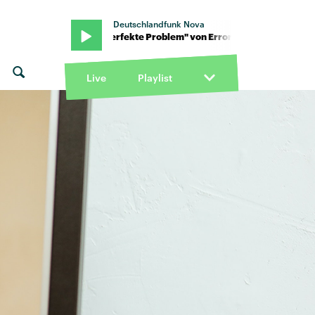
Deutschlandfunk Nova
· "Das perfekte Problem" von Error · "Das perfekte Problem" von E
Live
Playlist