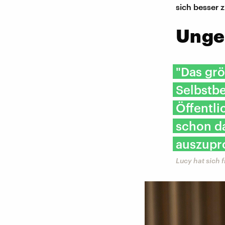
sich besser z
Unge
"Das grö
Selbstb
Öffentli
schon da
auszupr
Lucy hat sich 