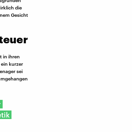
fsgründen
rklich die
einem Gesicht
teuer
 in ihren
ein kurzer
enager sei
erumgehangen
r
tik