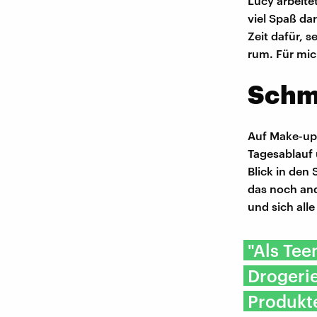
Lucy arbeite
viel Spaß da
Zeit dafür, 
rum. Für mich
Schmi
Auf Make-up 
Tagesablauf 
Blick in den
das noch an
und sich all
"Als Tee
Drogeri
Produkte