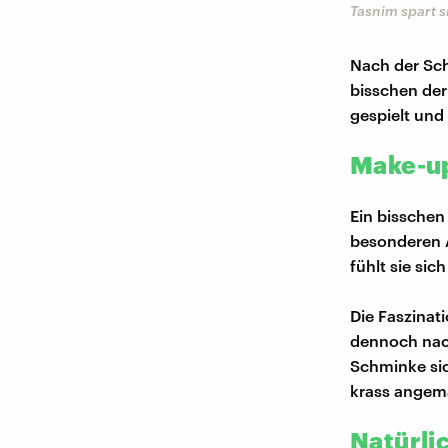
Tasnim spart s
Nach der Sch
bisschen der
gespielt und
Make-up
Ein bisschen
besonderen A
fühlt sie sic
Die Faszinat
dennoch nachv
Schminke sic
krass angemal
Natürli