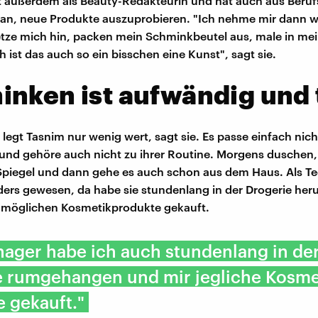
t außerdem als Beauty-Redakteurin und hat auch aus Beru
ran, neue Produkte auszuprobieren. "Ich nehme mir dann wi
setze mich hin, packen mein Schminkbeutel aus, male in m
 ist das auch so ein bisschen eine Kunst", sagt sie.
nken ist aufwändig und 
legt Tasnim nur wenig wert, sagt sie. Es passe einfach nicht
und gehöre auch nicht zu ihrer Routine. Morgens duschen, 
 Spiegel und dann gehe es auch schon aus dem Haus. Als Te
ders gewesen, da habe sie stundenlang in der Drogerie h
e möglichen Kosmetikprodukte gekauft.
nager habe ich auch stundenlang in de
e rumgehangen und mir jegliche Kosme
 gekauft."