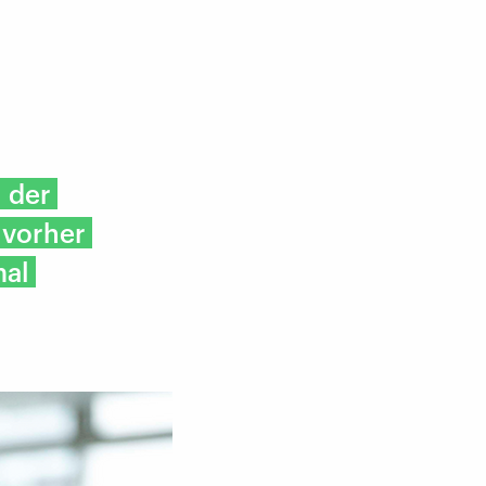
 der
 vorher
mal