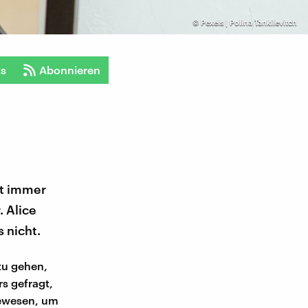
©
Pexels | Polina Tankilevitch
ts
Abonnieren
st immer
 Alice
 nicht.
zu gehen,
rs gefragt,
 gewesen, um