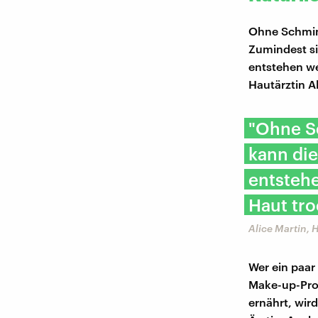
Ohne Schmink
Zumindest si
entstehen we
Hautärztin Al
"Ohne Sc
kann die
entsteh
Haut tro
Alice Martin, 
Wer ein paar
Make-up-Produ
ernährt, wird