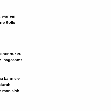
 war ein
ne Rolle
 eher nur zu
h insgesamt
ia kann sie
 durch
e man sich