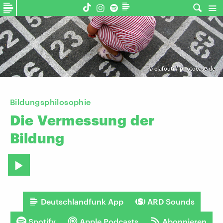
©
clafouti / photocase.de
Bildungsphilosophie
Die
Vermessung
der
Bildung
Deutschlandfunk App
ARD Sounds
Spotify
Apple Podcasts
Abonnieren