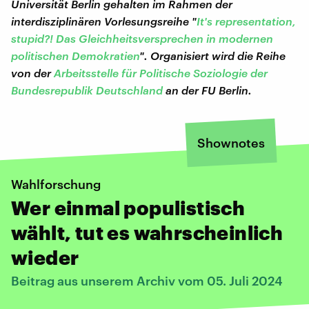
Universität Berlin gehalten im Rahmen der
interdisziplinären Vorlesungsreihe "
It's representation,
stupid?! Das Gleichheitsversprechen in modernen
politischen Demokratien
". Organisiert wird die Reihe
von der
Arbeitsstelle für Politische Soziologie der
Bundesrepublik Deutschland
an der FU Berlin.
Shownotes
Wahlforschung
Wer einmal populistisch
wählt, tut es wahrscheinlich
wieder
Beitrag aus unserem Archiv vom 05. Juli 2024