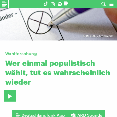
©
IMAGO / teamwork
Wahlforschung
Wer
einmal
populistisch
wählt,
tut
es
wahrscheinlich
wieder
Deutschlandfunk App
ARD Sounds