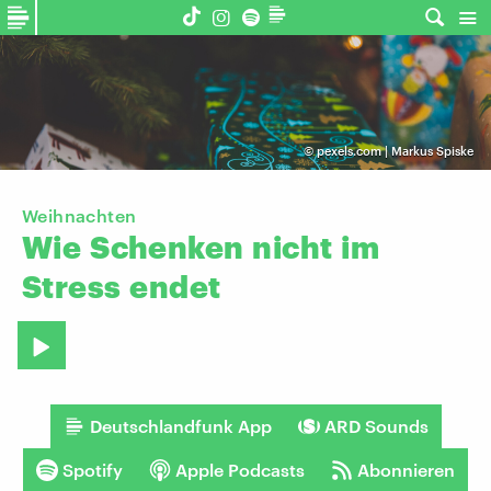
©
pexels.com | Markus Spiske
Weihnachten
Wie
Schenken
nicht
im
Stress
endet
Deutschlandfunk App
ARD Sounds
Spotify
Apple Podcasts
Abonnieren