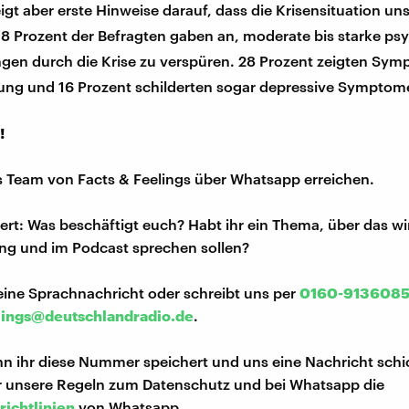
igt aber erste Hinweise darauf, dass die Krisensituation un
58 Prozent der Befragten gaben an, moderate bis starke ps
gen durch die Krise zu verspüren. 28 Prozent zeigten Sym
ung und 16 Prozent schilderten sogar depressive Symptom
!
s Team von Facts & Feelings über Whatsapp erreichen.
iert: Was beschäftigt euch? Habt ihr ein Thema, über das w
ng und im Podcast sprechen sollen?
eine Sprachnachricht oder schreibt uns per
0160-913608
lings@deutschlandradio.de
.
n ihr diese Nummer speichert und uns eine Nachricht schi
hr unsere Regeln zum Datenschutz und bei Whatsapp die
richtlinien
von Whatsapp.