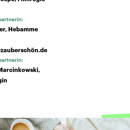
artnerin:
gner, Hebamme
zauberschön.de
artnerin:
Marcinkowski,
gin