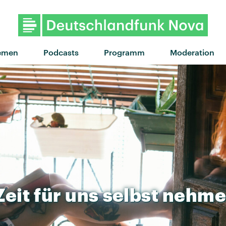
"Joven y Salvaje" von Benny Blanco
emen
Podcasts
Programm
Moderation
Zeit
für
uns
selbst
nehme