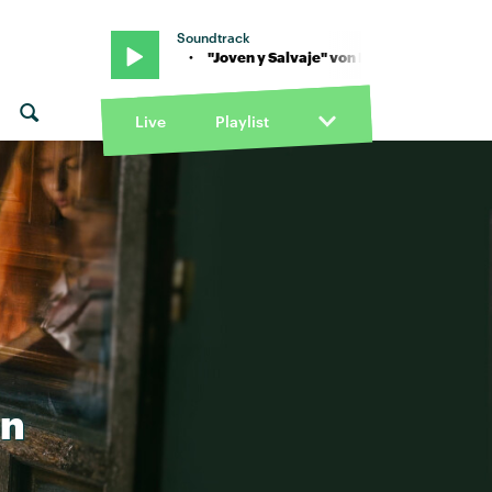
Soundtrack
 & BB Trickz · "Joven y Salvaje" von Benny Blanco & BB Trickz · "Jo
Live
Playlist
n