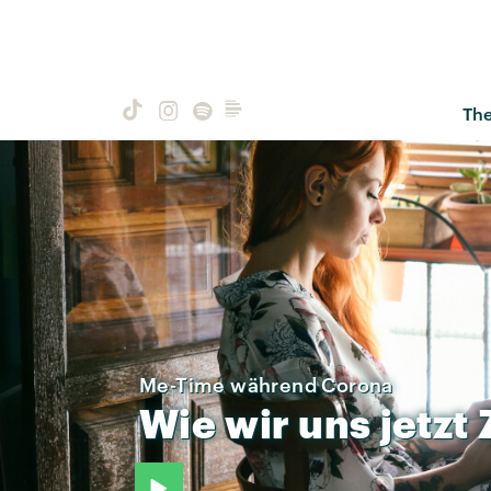
Th
Me-Time während Corona
Wie
wir
uns
jetzt