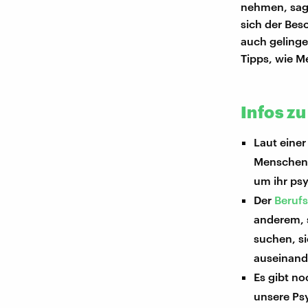
nehmen, sagt
sich der Bes
auch gelinge
Tipps, wie M
Infos z
Laut eine
Menschen 
um ihr ps
Der
Beruf
anderem, 
suchen, s
auseinande
Es gibt no
unsere Ps