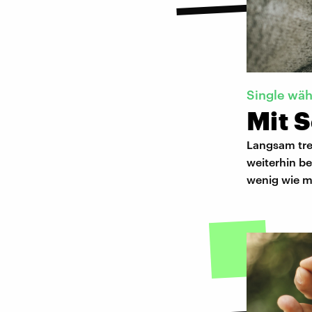
Single wä
Mit S
Langsam tre
weiterhin be
wenig wie mö