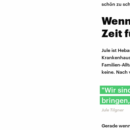
schön zu sch
Wenn 
Zeit 
Jule ist Heb
Krankenhaus.
Familien-All
keine. Nach 
"Wir sin
bringen,
Jule Tilgner
Gerade wenn 