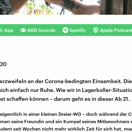
nk App
ARD Sounds
Spotify
Apple Podcas
020
verzweifeln an der Corona-bedingten Einsamkeit. Di
ch einfach nur Ruhe. Wie wir in Lagerkoller-Situati
bst schaffen können – darum geht es in dieser Ab 21.
 eigentlich in einer kleinen Dreier-WG – doch während der 
men seine Freundin und ein Kumpel seines Mitbewohners 
udent seit Wochen nicht mehr wirklich Zeit für sich hat, m