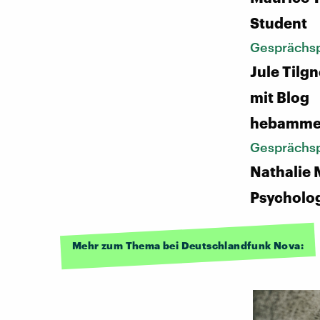
Student
Gesprächsp
Jule Til
mit Blog
hebamme
Gesprächsp
Nathalie 
Psycholo
Mehr zum Thema bei Deutschlandfunk Nova: