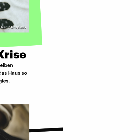
Tran / Unsplash
Krise
leiben
 das Haus so
gles.