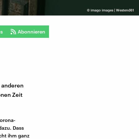
©
imago images | Westend61
ts
Abonnieren
e anderen
onen Zeit
Corona-
dazu. Dass
acht ihm ganz