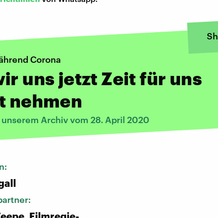
Sh
ährend Corona
ir uns jetzt Zeit für uns
st nehmen
s unserem Archiv vom 28. April 2020
n:
gall
artner:
eepe, Filmregie-