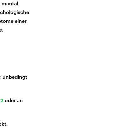
s mental
ychologische
ptome einer
e.
ir unbedingt
52
oder an
ckt,