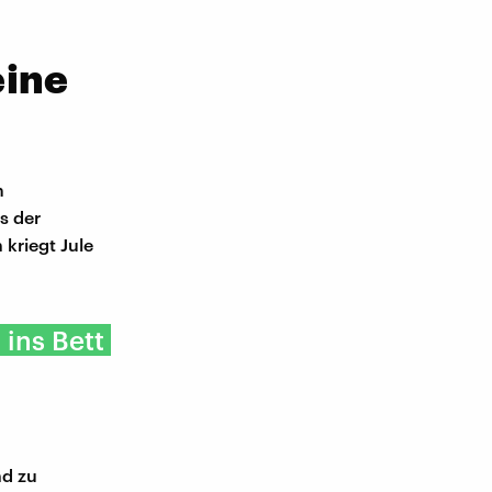
eine
m
s der
kriegt Jule
 ins Bett
nd zu