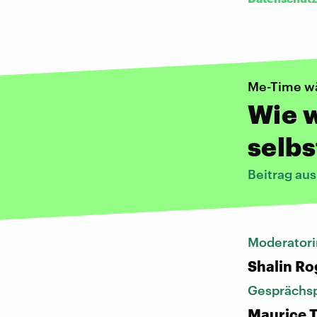
Me-Time w
Wie w
selb
Beitrag au
Moderatori
Shalin Ro
Gesprächsp
Maurice T