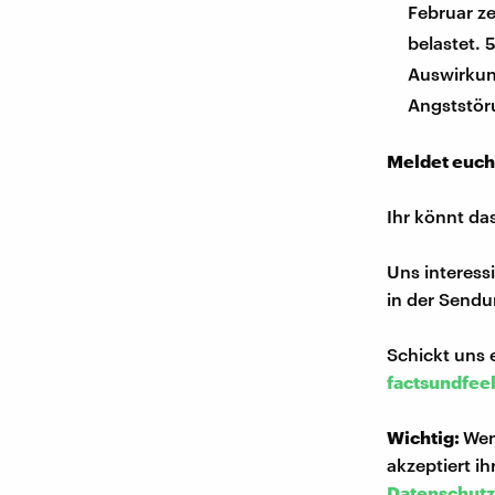
Februar ze
belastet. 
Auswirkun
Angststör
Meldet euch
Ihr könnt da
Uns interess
in der Sendu
Schickt uns 
factsundfee
Wichtig:
Wen
akzeptiert i
Datenschutz