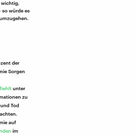
 wichtig,
– so würde es
r umzugehen.
zent der
mie Sorgen
iehlt
unter
rmationen zu
 und Tod
rachten.
mie auf
enden
im