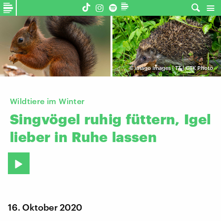
©
imago images | TT | CTK Photo
Wildtiere im Winter
Singvögel
ruhig
füttern,
Igel
lieber
in
Ruhe
lassen
16. Oktober 2020