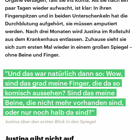
paar Tagen wieder aufwacht, ist klar: In ihren
Fingerspitzen und in beiden Unterschenkeln hat die
Durchblutung aufgehört, sie müssen amputiert
werden. Nach drei Monaten wird Justina im Rollstuhl
aus dem Krankenhaus entlassen. Zuhause sieht sie
sich zum ersten Mal wieder in einem großen Spiegel –
ohne Beine und Finger.
"Und das war natürlich dann so: Wow,
sind das grad meine Finger, die da so
komisch aussehen? Sind das meine
Beine, die nicht mehr vorhanden sind,
oder nur noch halb da sind?"
Justina über den ersten Blick in den Spiegel
Justina gibt nicht auf