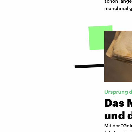
schon lange 
manchmal g
Ursprung d
Das 
und d
Mit der "Gol