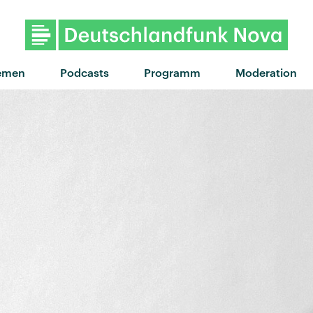
"U Feel Me" von Luna Mo
emen
Podcasts
Programm
Moderation