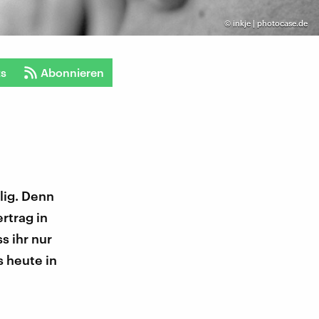
©
inkje | photocase.de
ts
Abonnieren
flig. Denn
rtrag in
s ihr nur
s heute in