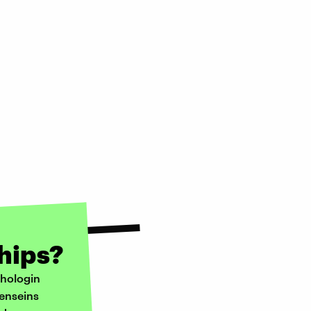
hips?
chologin
enseins