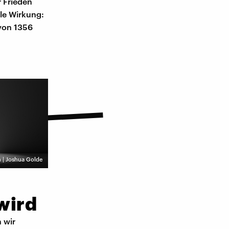
r Frieden
lle Wirkung:
 von 1356
 | Joshua Golde
wird
n wir