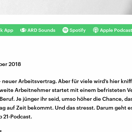
nk App
ARD Sounds
Spotify
Apple Podcas
ber 2018
 neuer Arbeitsvertrag. Aber für viele wird’s hier knif
zweite Arbeitnehmer startet mit einem befristeten Ve
eruf. Je jünger ihr seid, umso höher die Chance, das
ag auf Zeit bekommt. Und das stresst. Darum geht e
 21-Podcast.
!