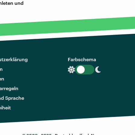
hleten und
tzerklärung
Farbschema
m
en
rregeln
nd Sprache
eiheit