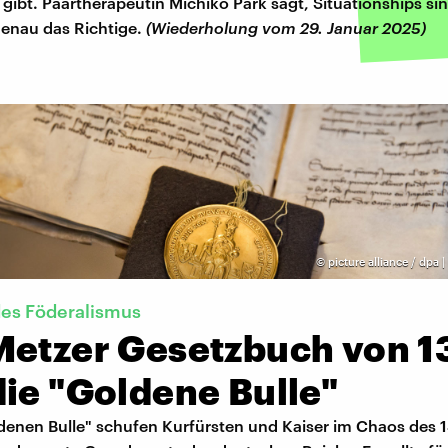
gibt. Paartherapeutin Michiko Park sagt, Situationships si
enau das Richtige.
(Wiederholung vom 29. Januar 2025)
©
picture alliance / dpa 
es Föderalismus
Metzer Gesetzbuch von 1
ie "Goldene Bulle"
denen Bulle" schufen Kurfürsten und Kaiser im Chaos des 1