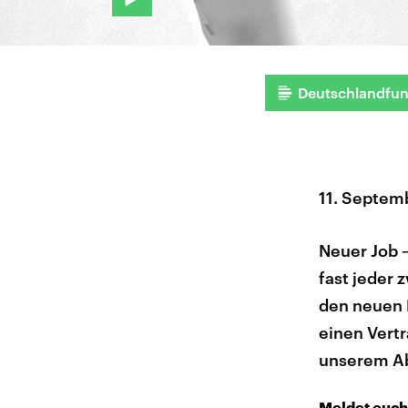
Deutschlandfu
11. Septem
Neuer Job –
fast jeder 
den neuen B
einen Vertr
unserem Ab
Meldet euch