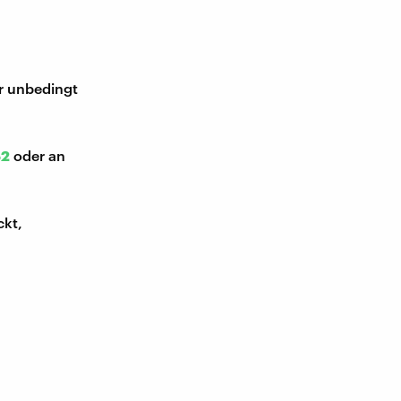
ir unbedingt
52
oder an
ckt,