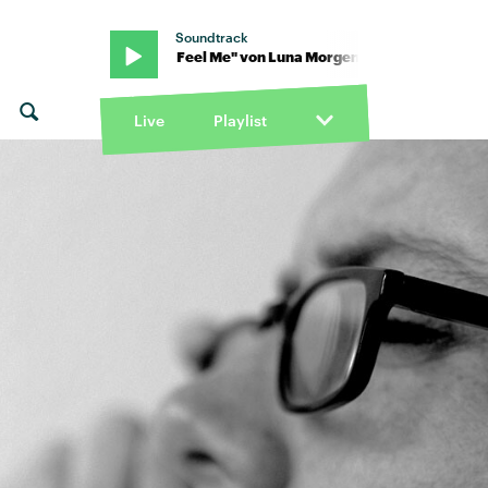
Soundtrack
rgenstern · "U Feel Me" von Luna Morgenstern · "U Feel Me" von 
Live
Playlist