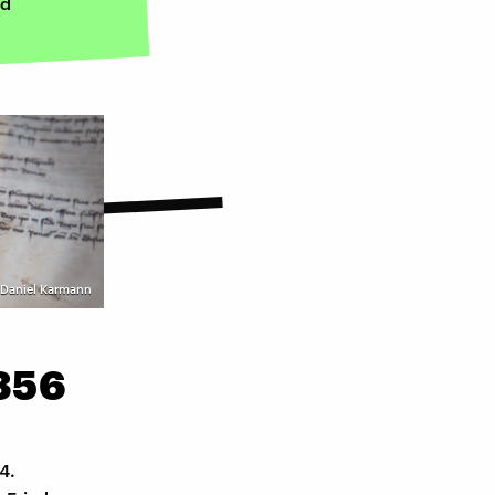
nd
| Daniel Karmann
356
4.