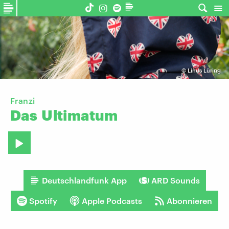
©
Linus Lüring
Franzi
Das
Ultimatum
Deutschlandfunk App
ARD Sounds
Spotify
Apple Podcasts
Abonnieren