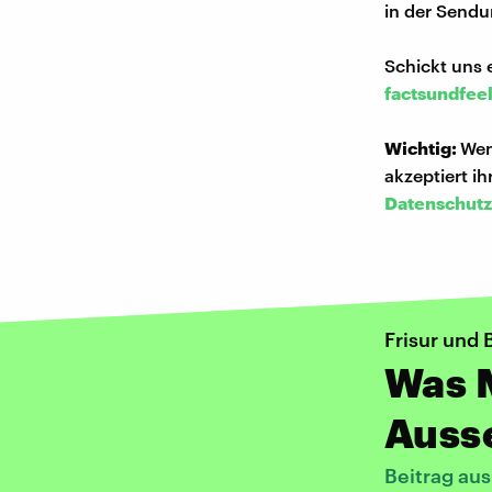
in der Sendu
Schickt uns 
factsundfee
Wichtig:
Wen
akzeptiert i
Datenschutz
Frisur und 
Was M
Auss
Beitrag au