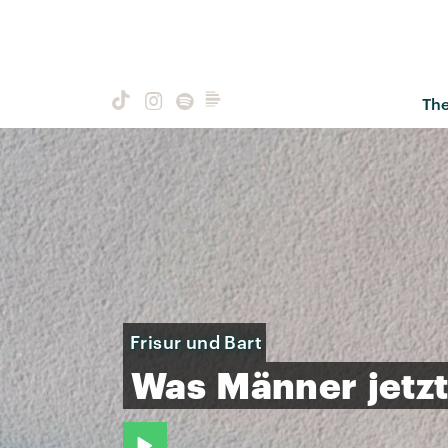
Th
Frisur und Bart
Was
Männer
jetz