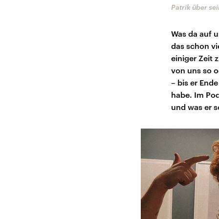
Patrik über se
Was da auf u
das schon vie
einiger Zeit
von uns so o
– bis er Ende
habe. Im Pod
und was er s