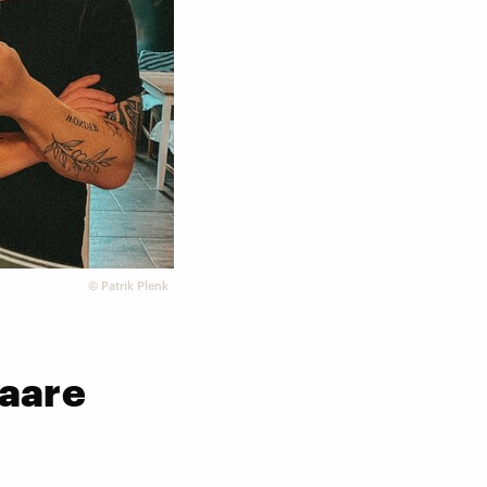
©
Patrik Plenk
Haare