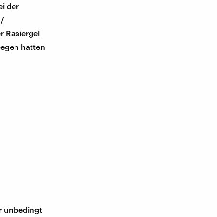
i der
 /
r Rasiergel
gegen hatten
ir unbedingt