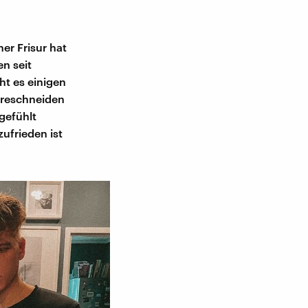
er Frisur hat
en seit
ht es einigen
areschneiden
 gefühlt
ufrieden ist