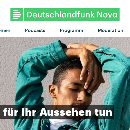
"Saufen" von Haller x Das Lumpe
emen
Podcasts
Programm
Moderation
t
für
ihr
Aussehen
tun