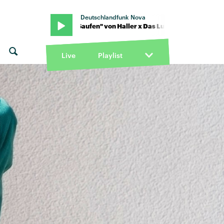
Deutschlandfunk Nova
npack · "Saufen" von Haller x Das Lumpenpack · "Saufen" von Hall
Live
Playlist