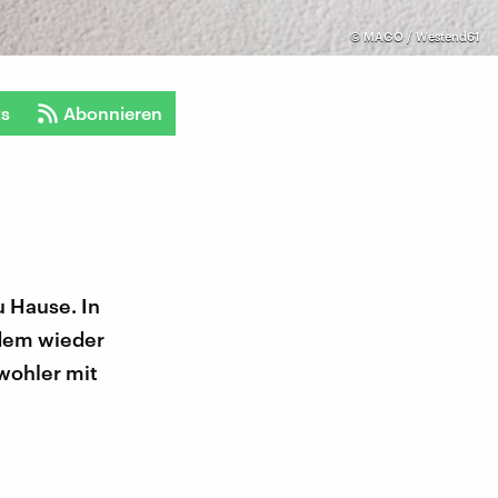
©
MAGO / Westend61
ts
Abonnieren
u Hause. In
zdem wieder
 wohler mit