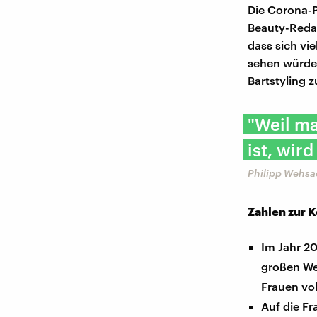
Die Corona-P
Beauty-Redak
dass sich vi
sehen würden
Bartstyling 
"Weil ma
ist, wird
Philipp Wehsa
Zahlen zur 
Im Jahr 20
großen We
Frauen vol
Auf die F