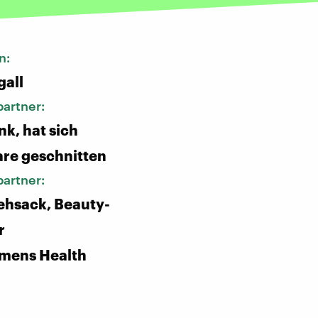
n:
gall
artner:
nk, hat sich
are geschnitten
artner:
ehsack, Beauty-
r
ens Health