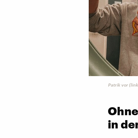
Patrik vor (li
Ohne 
in d