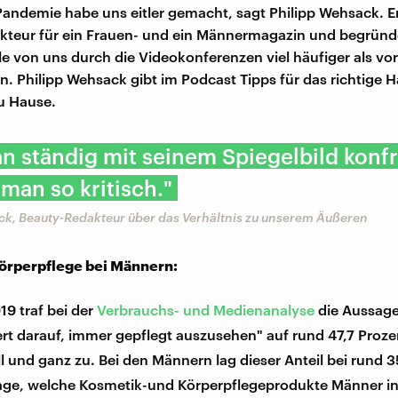
andemie habe uns eitler gemacht, sagt Philipp Wehsack. Er
teur für ein Frauen- und ein Männermagazin und begründ
ele von uns durch die Videokonferenzen viel häufiger als vor
. Philipp Wehsack gibt im Podcast Tipps für das richtige H
zu Hause.
n ständig mit seinem Spiegelbild konfr
 man so kritisch."
ck, Beauty-Redakteur über das Verhältnis zu unserem Äußeren
Körperpflege bei Männern:
19 traf bei der
Verbrauchs- und Medienanalyse
die Aussage
rt darauf, immer gepflegt auszusehen" auf rund 47,7 Proze
l und ganz zu. Bei den Männern lag dieser Anteil bei rund 3
rage, welche Kosmetik-und Körperpflegeprodukte Männer i