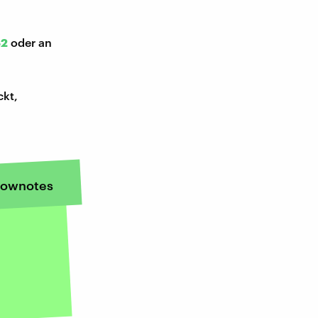
52
oder an
ckt,
ownotes