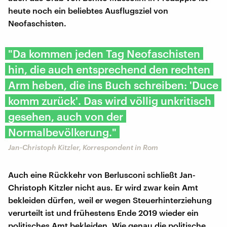
heute noch ein beliebtes Ausflugsziel von
Neofaschisten.
"Da kommen jeden Tag Neofaschisten
hin, die auch entsprechend den rechten
Arm heben, die ins Buch schreiben: 'Duce
komm zurück'. Das wird völlig unkritisch
gesehen, auch von der
Normalbevölkerung."
Jan-Christoph Kitzler, Korrespondent in Rom
Auch eine Rückkehr von Berlusconi schließt Jan-
Christoph Kitzler nicht aus. Er wird zwar kein Amt
bekleiden dürfen, weil er wegen Steuerhinterziehung
verurteilt ist und frühestens Ende 2019 wieder ein
politisches Amt bekleiden. Wie genau die politische