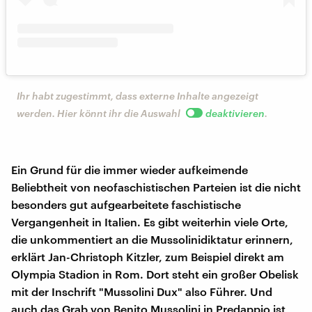
Ihr habt zugestimmt, dass externe Inhalte angezeigt
werden. Hier könnt ihr die Auswahl
deaktivieren
.
Ein Grund für die immer wieder aufkeimende
Beliebtheit von neofaschistischen Parteien ist die nicht
besonders gut aufgearbeitete faschistische
Vergangenheit in Italien. Es gibt weiterhin viele Orte,
die unkommentiert an die Mussolinidiktatur erinnern,
erklärt Jan-Christoph Kitzler, zum Beispiel direkt am
Olympia Stadion in Rom. Dort steht ein großer Obelisk
mit der Inschrift "Mussolini Dux" also Führer. Und
auch das Grab von Benito Mussolini in Predappio ist