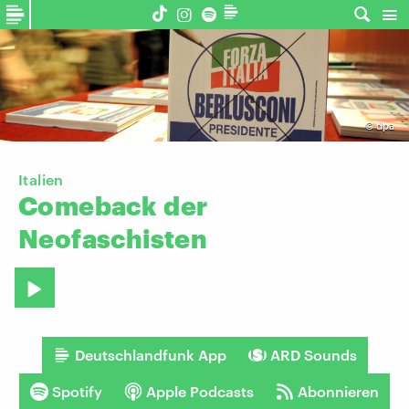
©
dpa
Italien
Comeback
der
Neofaschisten
Deutschlandfunk App
ARD Sounds
Spotify
Apple Podcasts
Abonnieren