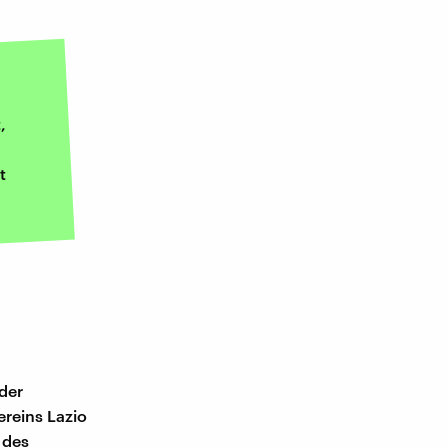
,
t
 der
ereins Lazio
 des