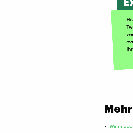
E
Hi
Tw
we
ev
Ih
Mehr
Wenn Sport