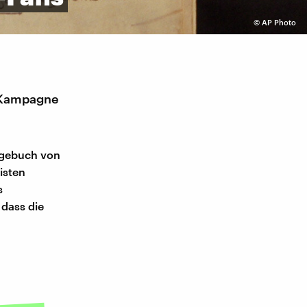
©
AP Photo
n Kampagne
Tagebuch von
isten
s
 dass die