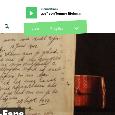
Soundtrack
an · "Changes" von Tommy Richman · "Changes" von Tommy Ric
Live
Playlist
-Fans