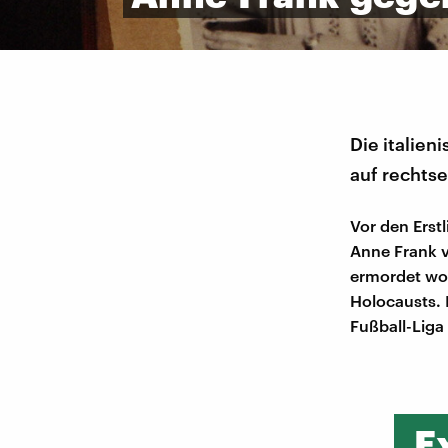
Die italien
auf rechts
Vor den Erst
Anne Frank v
ermordet wo
Holocausts. I
Fußball-Liga 
E