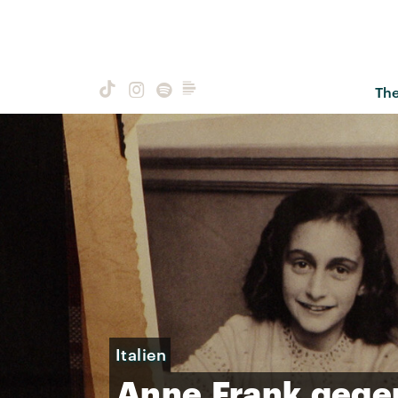
Th
Italien
Anne
Frank
gege