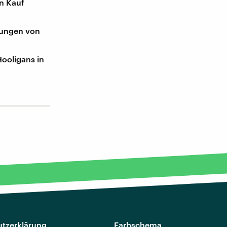
in Kauf
dungen von
Hooligans in
tzerklärung
Farbschema