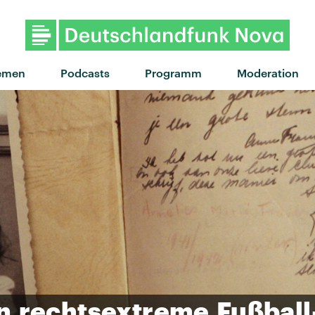
"Changes" von Tommy Richm
emen
Podcasts
Programm
Moderation
n
rechtsextreme
Fußball