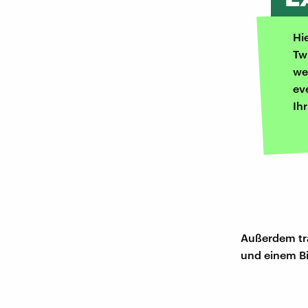
Hi
Tw
we
ev
Ih
Außerdem tra
und einem Bi