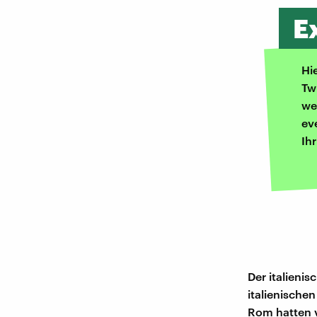
E
Hi
Tw
we
ev
Ih
Der italienis
italienische
Rom hatten v