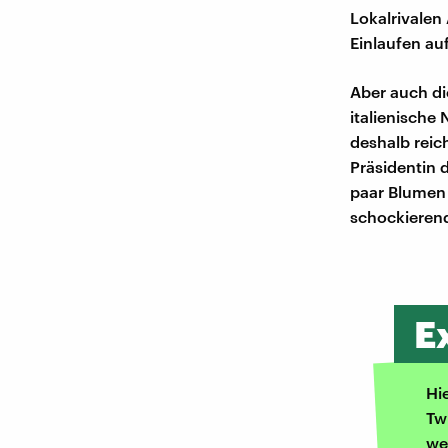
Lokalrivalen
Einlaufen auf
Aber auch d
italienische
deshalb reich
Präsidentin 
paar Blumen 
schockierend
E
Hi
Tw
we