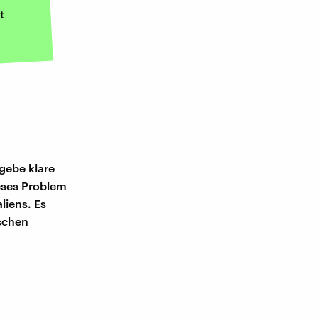
t
gebe klare
eses Problem
liens. Es
ischen