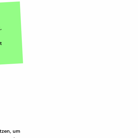
,
t
utzen, um