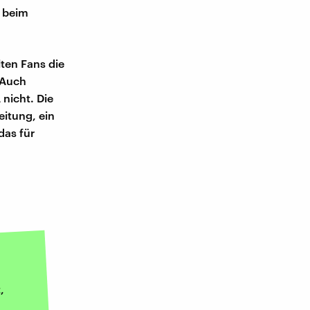
r beim
ten Fans die
 Auch
 nicht. Die
eitung, ein
das für
,