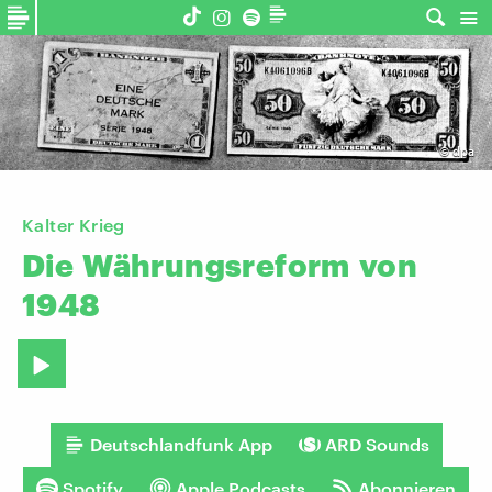
©
dpa
Kalter Krieg
Die
Währungsreform
von
1948
Deutschlandfunk App
ARD Sounds
Spotify
Apple Podcasts
Abonnieren