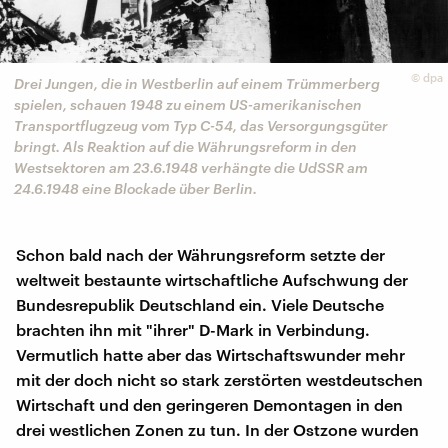
©
dpa
Drei Jungen, die in Westberlin auf einem Trümmerberg
spielen, schauen 1948 zu einem US-amerikanischen
Transportflugzeug vom Typ C-54, das Versorgungsgüter
bringt. Als Reaktion auf die Währungsreform in den
Westsektoren am 23.6.1948 verhängte die UdSSR am
24.6.1948 eine Blockade über Berlin.
Schon bald nach der Währungsreform setzte der
weltweit bestaunte wirtschaftliche Aufschwung der
Bundesrepublik Deutschland ein. Viele Deutsche
brachten ihn mit "ihrer" D-Mark in Verbindung.
Vermutlich hatte aber das Wirtschaftswunder mehr
mit der doch nicht so stark zerstörten westdeutschen
Wirtschaft und den geringeren Demontagen in den
drei westlichen Zonen zu tun. In der Ostzone wurden