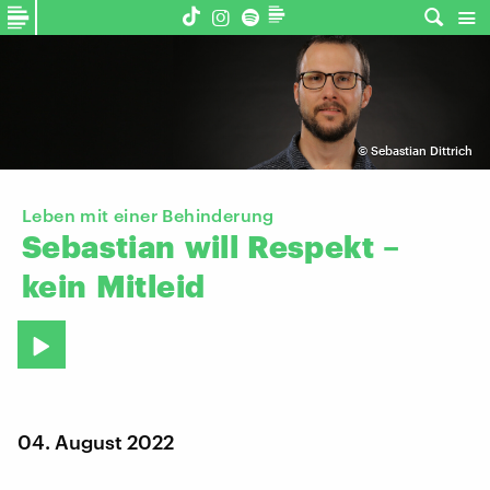
©
Sebastian Dittrich
Leben mit einer Behinderung
Sebastian
will
Respekt
–
kein
Mitleid
04. August 2022