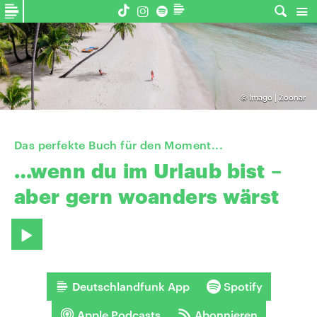
©
Imago | Zoonar
Das perfekte Buch für den Moment...
…wenn
du
im
Urlaub
bist
–
aber
gern
woanders
wärst
Deutschlandfunk App
Spotify
Apple Podcasts
Abonnieren