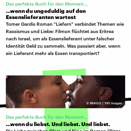
Das perfekte Buch für den Moment…
…wenn du ungeduldig auf den
Essenslieferanten wartest
Tomer Gardis Roman "Liefern" verbindet Themen wie
Rassismus und Liebe: Filmon flüchtet aus Eritrea
nach Israel, um als Essenslieferant unter falscher
Identität Geld zu sammeln. Was passiert aber, wenn
ein Lieferant mehr als Essen transportiert?
©
IMAGO / YAY Images
Das perfekte Buch für den Moment…
…wenn du liebst. Und liebst. Und liebst.
Die Liebe zwischen Clara und Nina im Roman "Pizza