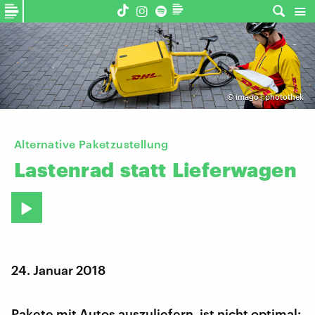
©
imago | photothek
Alternative Paketzustellung
Lastenrad
statt
Lieferwagen
24. Januar 2018
Pakete mit Autos auszuliefern, ist nicht optimal: