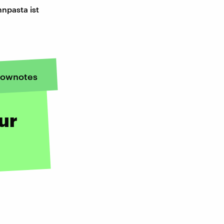
hnpasta ist
ownotes
ur