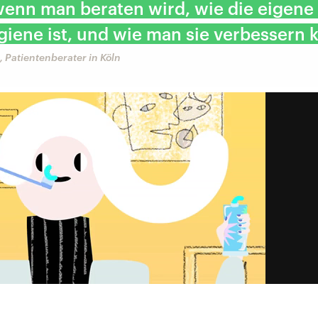
wenn man beraten wird, wie die eigene
ene ist, und wie man sie verbessern 
 Patientenberater in Köln