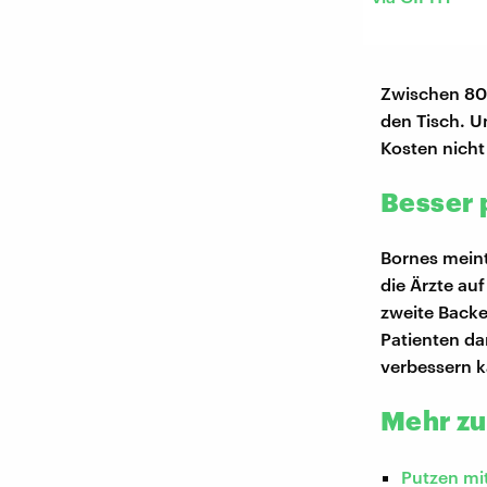
Zwischen 80 
den Tisch. U
Kosten nich
Besser p
Bornes meint
die Ärzte au
zweite Backe
Patienten da
verbessern 
Mehr z
Putzen mi