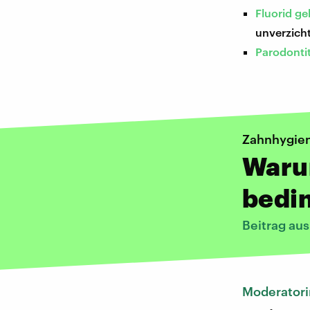
Fluorid ge
unverzicht
Parodontit
Zahnhygie
Waru
bedin
Beitrag au
Moderatori