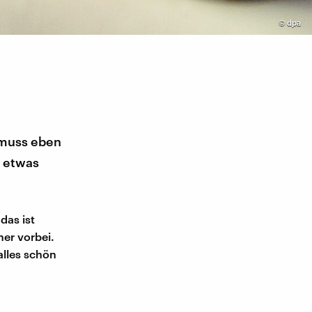
©
dpa
 muss eben
h etwas
das ist
ner vorbei.
alles schön