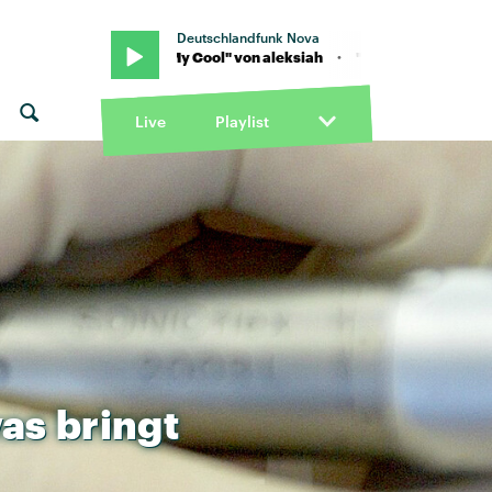
Deutschlandfunk Nova
"Keep My Cool" von aleksiah · "Keep My Cool" von aleksiah · "Ke
Live
Playlist
as
bringt