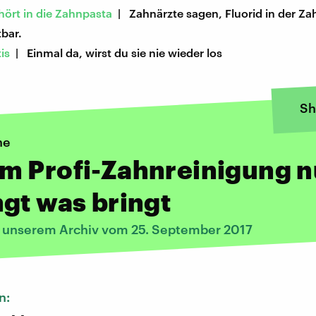
hört in die Zahnpasta
| Zahnärzte sagen, Fluorid in der Za
bar.
is
| Einmal da, wirst du sie nie wieder los
Sh
ne
m Profi-Zahnreinigung n
gt was bringt
s unserem Archiv vom 25. September 2017
n: