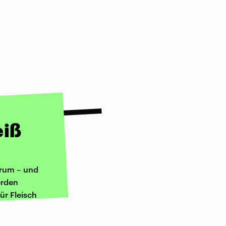
eiß
warum – und
erden
ür Fleisch