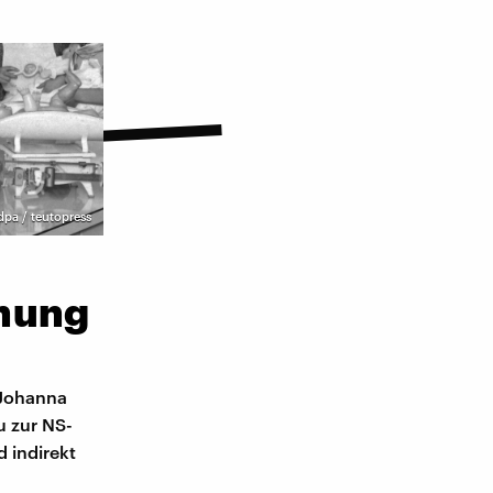
dpa / teutopress
ehung
 Johanna
u zur NS-
d indirekt