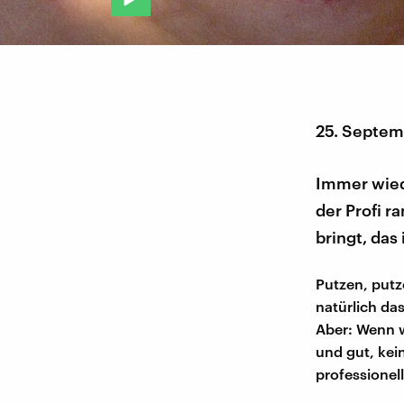
25. Septem
Immer wiede
der Profi r
bringt, das 
Putzen, putz
natürlich da
Aber: Wenn w
und gut, kei
professionel