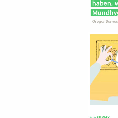
haben, 
Mundhygi
Gregor Bornes,
via GIPHY