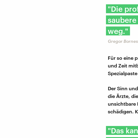
"Die pro
saubere 
weg."
Gregor Bornes,
Für so eine 
und Zeit mit
Spezialpaste
Der Sinn und
die Ärzte, d
unsichtbare 
schädigen. K
"Das kan