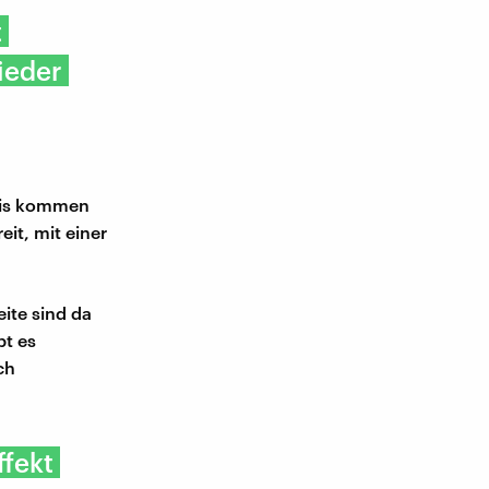
t
ieder
axis kommen
it, mit einer
ite sind da
bt es
ch
ffekt