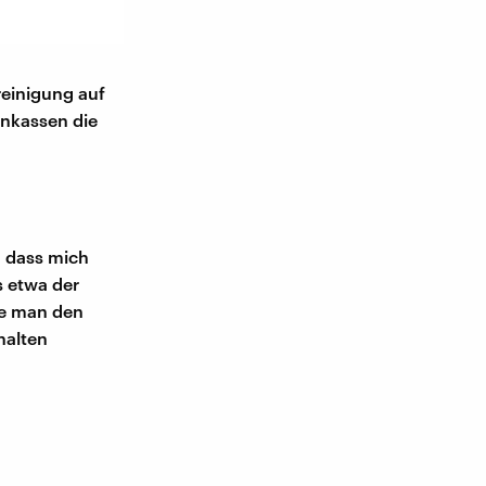
reinigung auf
enkassen die
, dass mich
s etwa der
te man den
halten