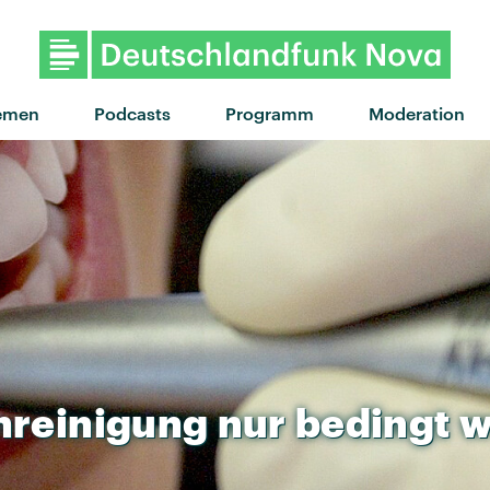
emen
Podcasts
Programm
Moderation
nreinigung
nur
bedingt
w