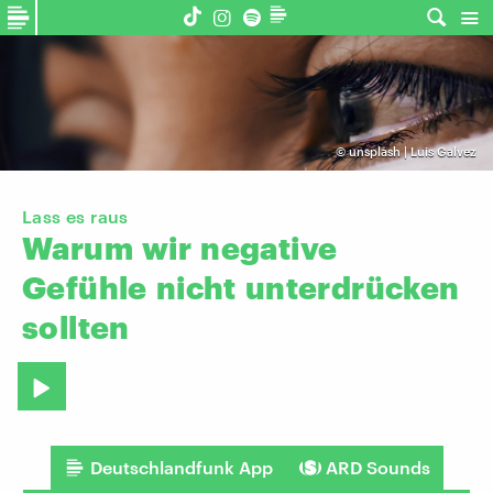
©
unsplash | Luis Galvez
Lass es raus
Warum
wir
negative
Gefühle
nicht
unterdrücken
sollten
Deutschlandfunk App
ARD Sounds