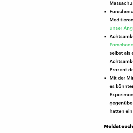
Massachus
Forschend
Meditieren
unser Angs
Achtsamke
Forschend
selbst als
Achtsamke
Prozent d
Mit der Mi
es könnte
Experimen
gegenüber
hatten ei
Meldet euch