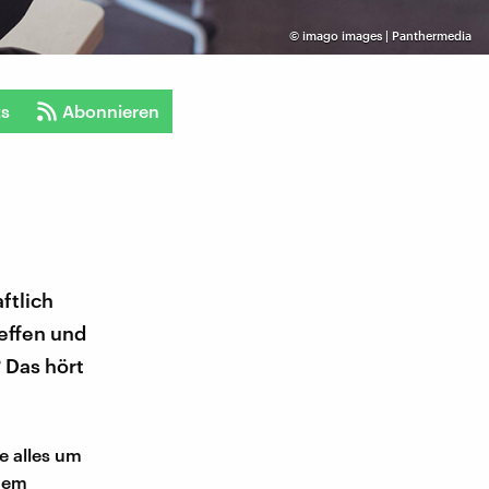
©
imago images | Panthermedia
ts
Abonnieren
ftlich
effen und
 Das hört
e alles um
inem