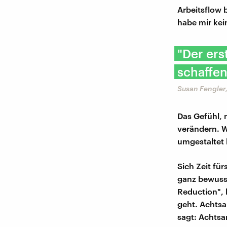
Arbeitsflow b
habe mir kei
"Der ers
schaffen
Susan Fengler,
Das Gefühl, 
verändern. Wi
umgestaltet 
Sich Zeit fü
ganz bewusst
Reduction",
geht. Achtsa
sagt: Achtsa