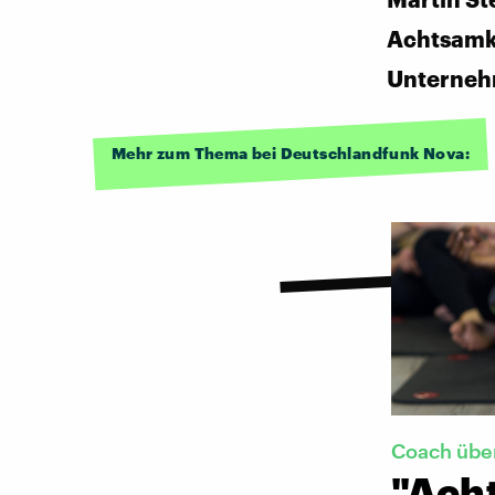
Achtsamke
Unterne
Mehr zum Thema bei Deutschlandfunk Nova:
Coach übe
"Acht