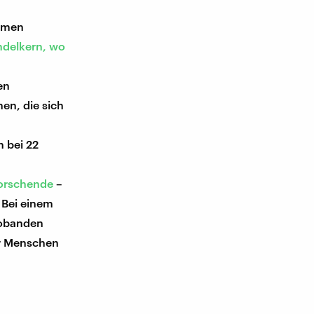
samen
delkern, wo
en
en, die sich
 bei 22
orschende
–
 Bei einem
robanden
er Menschen