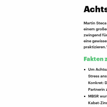
Achts
Martin Steca
einem großen
zwingend für
eine gewisse
praktizieren.
Fakten 
Um Achtsam
Stress ans
Konkret: D
Partnerin
MBSR wurd
Kabat-Zin