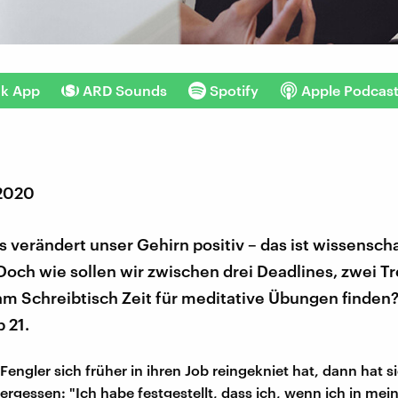
nk App
ARD Sounds
Spotify
Apple Podcas
 2020
 verändert unser Gehirn positiv – das ist wissenscha
och wie sollen wir zwischen drei Deadlines, zwei Tr
am Schreibtisch Zeit für meditative Übungen finden?
b 21.
engler sich früher in ihren Job reingekniet hat, dann hat si
ergessen: "Ich habe festgestellt, dass ich, wenn ich in me