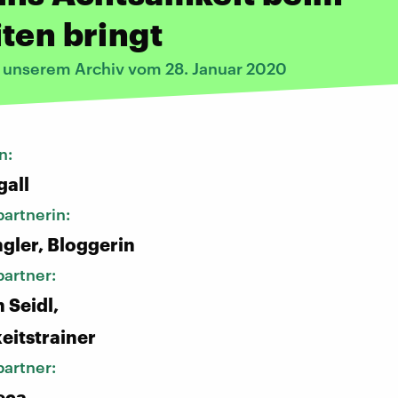
ten bringt
s unserem Archiv vom 28. Januar 2020
n:
gall
artnerin:
gler, Bloggerin
artner:
n Seidl,
itstrainer
artner:
eca,