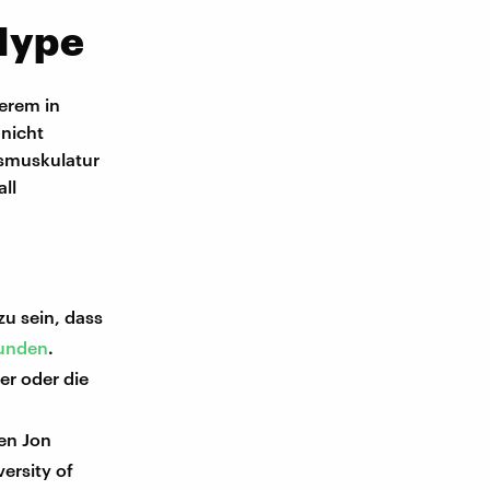
 Hype
erem in
nicht
tsmuskulatur
ll
zu sein, dass
funden
.
er oder die
en Jon
ersity of