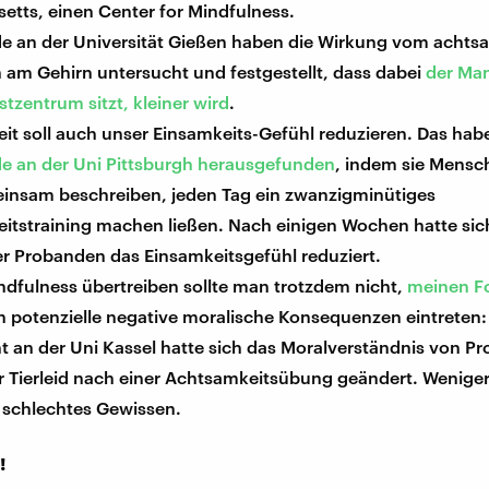
etts, einen Center for Mindfulness.
e an der Universität Gießen haben die Wirkung vom acht
 am Gehirn untersucht und festgestellt, dass dabei
der Man
tzentrum sitzt, kleiner wird
.
it soll auch unser Einsamkeits-Gefühl reduzieren. Das hab
e an der Uni Pittsburgh herausgefunden
, indem sie Mensch
 einsam beschreiben, jeden Tag ein zwanzigminütiges
itstraining machen ließen. Nach einigen Wochen hatte sich
er Probanden das Einsamkeitsgefühl reduziert.
ndfulness übertreiben sollte man trotzdem nicht,
meinen F
n potenzielle negative moralische Konsequenzen eintreten:
t an der Uni Kassel hatte sich das Moralverständnis von P
 Tierleid nach einer Achtsamkeitsübung geändert. Wenig
n schlechtes Gewissen.
!