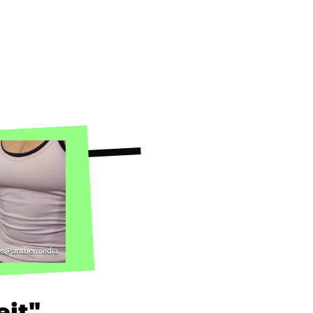
s|Panthermedia
eit"