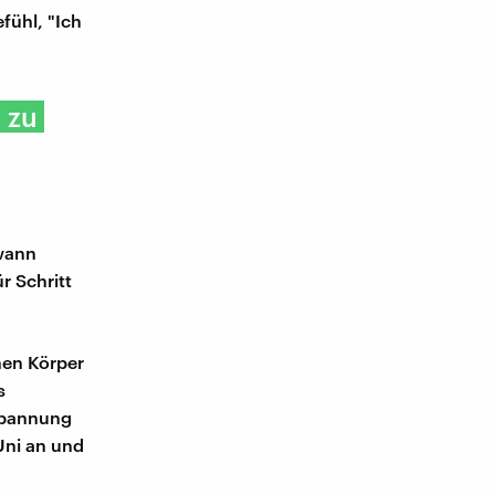
efühl, "Ich
n zu
dwann
r Schritt
nen Körper
s
spannung
Uni an und