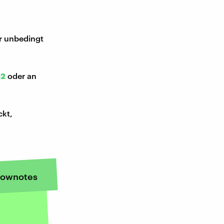
ir unbedingt
52
oder an
ckt,
ownotes