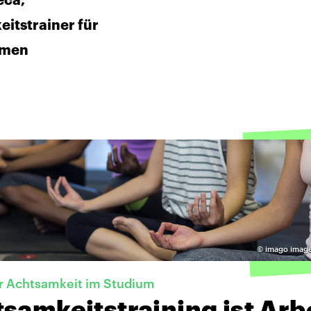
itstrainer für
hmen
©
imago image
r Achtsamkeit im Studium
samkeitstraining ist Arb