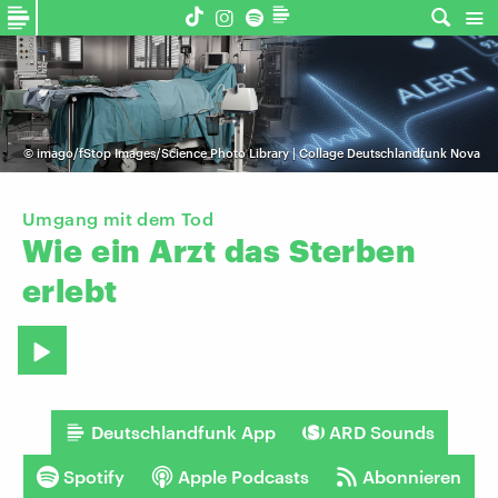
©
imago/fStop Images/Science Photo Library | Collage Deutschlandfunk Nova
Umgang mit dem Tod
Wie
ein
Arzt
das
Sterben
erlebt
Deutschlandfunk App
ARD Sounds
Spotify
Apple Podcasts
Abonnieren