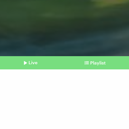
Live
Playlist
©
picture alliance / Zoonar | monticello
Shownotes
Uno-Verhandlungen
Letzte Chance für ein