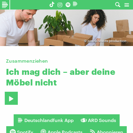
©
pexels shvets production
,
Zusammenziehen
Ich
mag
dich
–
aber
deine
Möbel
nicht
Deutschlandfunk App
ARD Sounds
Spotify
Apple Podcasts
Abonnieren