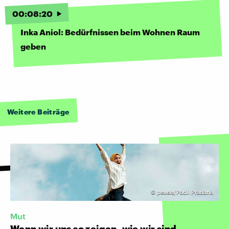
00
:
08
:
20
Inka Aniol: Bedürfnissen beim Wohnen Raum
geben
Weitere Beiträge
©
pexels/Padli Pradana
Mut
Wenn wir uns so zeigen, wie wir sind