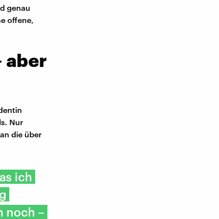
nd genau
ne offene,
– aber
dentin
ls. Nur
an die über
as ich
ig
m noch –