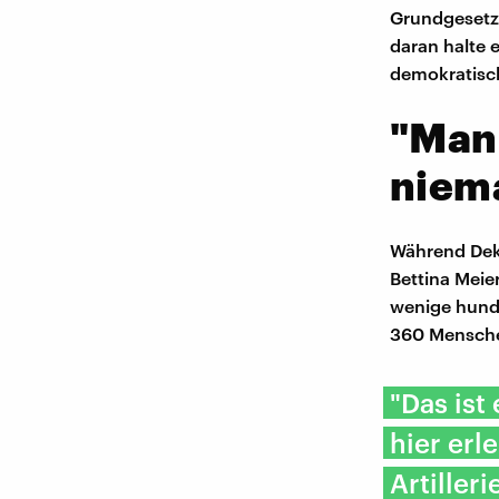
Grundgesetz 
daran halte e
demokratisch
"Man 
niem
Während Deke
Bettina Meie
wenige hunde
360 Mensche
"Das ist
hier erl
Artiller