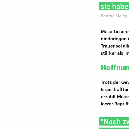
sie habe
Bettina Meier,
Meier beschr
niederlegen 
Trauer sei a
stärker als i
Hoffnun
Trotz der Ge
Israel hoffte
erzählt Meie
leerer Begriff
"Nach zw