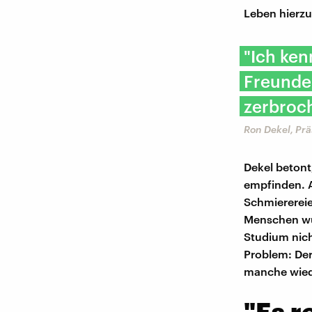
Leben hierzul
"Ich ken
Freunde 
zerbroc
Ron Dekel, Pr
Dekel betont
empfinden. 
Schmierereie
Menschen wür
Studium nicht
Problem: Der
manche wied
"Es r