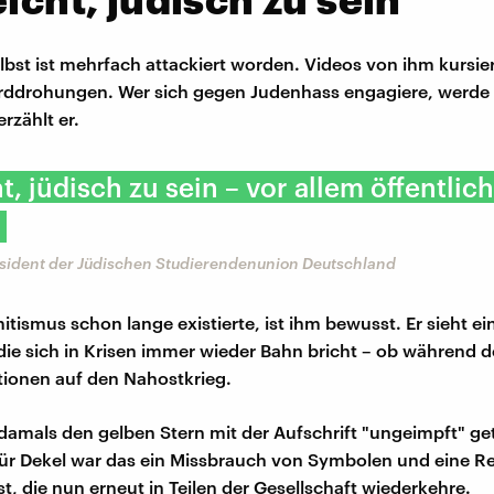
lbst ist mehrfach attackiert worden. Videos von ihm kursier
orddrohungen. Wer sich gegen Judenhass engagiere, werde 
erzählt er.
ht, jüdisch zu sein – vor allem öffentlic
äsident der Jüdischen Studierendenunion Deutschland
itismus schon lange existierte, ist ihm bewusst. Er sieht ei
 die sich in Krisen immer wieder Bahn bricht – ob während 
tionen auf den Nahostkrieg.
 damals den gelben Stern mit der Aufschrift "ungeimpft" ge
 Für Dekel war das ein Missbrauch von Symbolen und eine Re
t, die nun erneut in Teilen der Gesellschaft wiederkehre.