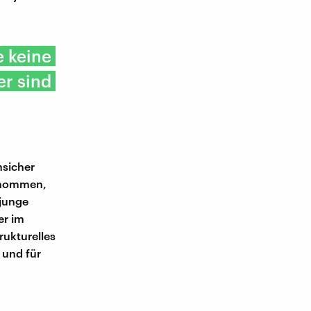
e keine
er sind
nsicher
genommen,
 junge
er im
rukturelles
 und für