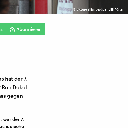
©
picture alliance/dpa | Lilli Förter
ts
Abonnieren
 hat der 7.
? Ron Dekel
ass gegen
 war der 7.
as jüdische