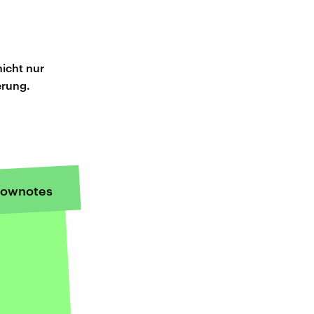
nicht nur
erung.
ownotes
n