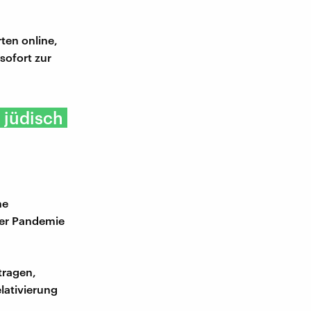
ten online,
sofort zur
h jüdisch
ne
der Pandemie
tragen,
lativierung