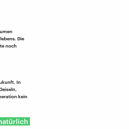
Blumen
lebens. Die
ute noch
kunft. In
Geiseln,
neration kein
natürlich