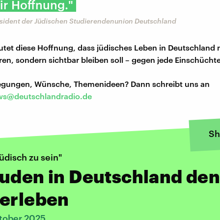
ir Hoffnung."
äsident der Jüdischen Studierendenunion Deutschland
utet diese Hoffnung, dass jüdisches Leben in Deutschland 
eren, sondern sichtbar bleiben soll – gegen jede Einschücht
regungen, Wünsche, Themenideen? Dann schreibt uns an
s@deutschlandradio.de
Sh
jüdisch zu sein"
uden in Deutschland de
 erleben
tober 2025