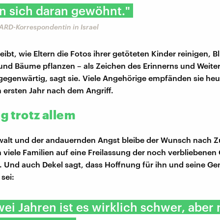
n sich daran gewöhnt."
 ARD-Korrespondentin in Israel
eibt, wie Eltern die Fotos ihrer getöteten Kinder reinigen, 
und Bäume pflanzen – als Zeichen des Erinnerns und Weiter
llgegenwärtig, sagt sie. Viele Angehörige empfänden sie he
m ersten Jahr nach dem Angriff.
g trotz allem
walt und der andauernden Angst bleibe der Wunsch nach Zu
n viele Familien auf eine Freilassung der noch verbliebenen 
r. Und auch Dekel sagt, dass Hoffnung für ihn und seine Ge
 sei:
ei Jahren ist es wirklich schwer, aber 