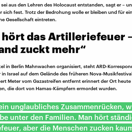
sei aus den Lehren des Holocaust entstanden, sagt er – u
r sich fest. Trotz der Bedrohung wolle er bleiben und für ei
e Gesellschaft eintreten.
hört das Artilleriefeuer 
and zuckt mehr“
l in Berlin Mahnwachen organisiert, steht ARD-Korrespon
r in Israel auf dem Gelände des früheren Nova-Musikfestiva
rt Meter vom Gazastreifen entfernt erinnert der Ort heute 
n, die dort von Hamas-Kämpfern ermordet wurden.
 ein unglaubliches Zusammenrücken, w
ebe unter den Familien. Man hört ständ
iefeuer, aber die Menschen zucken kau