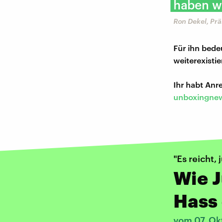
haben w
Ron Dekel, Pr
Für ihn bede
weiterexisti
Ihr habt An
unboxingnew
"Es reicht, 
Wie J
Hass
vom 07. Ok