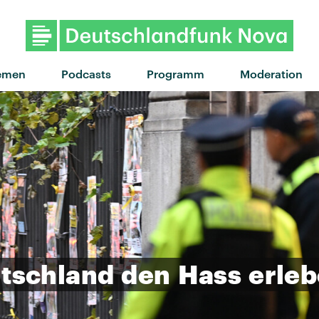
"Eastside Girls" von MUNA 
emen
Podcasts
Programm
Moderation
tschland
den
Hass
erle