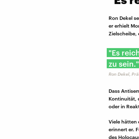
Ron Dekel se
er erhielt M
Zielscheibe, 
"Es reic
zu sein."
Ron Dekel, Pr
Dass Antisem
Kontinuität,
oder in Reak
Viele hätten
erinnert er.
des Holocaus