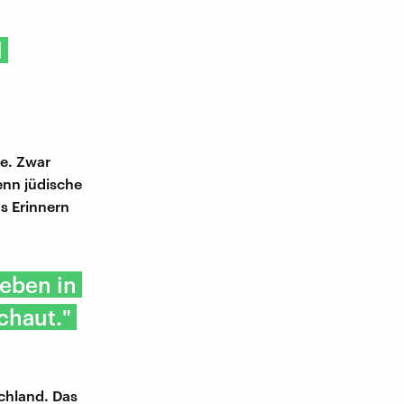
l
le. Zwar
enn jüdische
s Erinnern
Leben in
chaut."
chland. Das