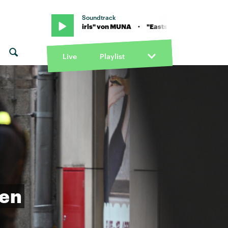
Soundtrack
· "Eastside Girls" von MUNA · "Eastside Girls" von MUNA
Live
Playlist
ben