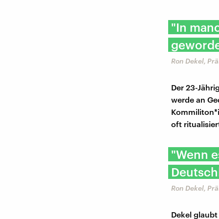
"In manc
geworden
Ron Dekel, Pr
Der 23-Jährig
werde an Ged
Kommiliton*i
oft ritualis
"Wenn es
Deutsch
Ron Dekel, Pr
Dekel glaubt